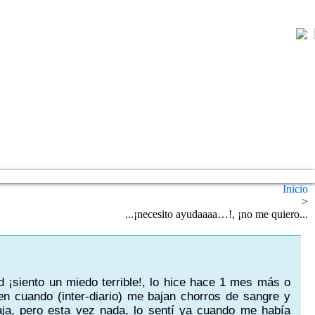
Inicio
>
...¡necesito ayudaaaa…!, ¡no me quiero...
d ¡siento un miedo terrible!, lo hice hace 1 mes más o
n cuando (inter-diario) me bajan chorros de sangre y
aja, pero esta vez nada, lo sentí ya cuando me había