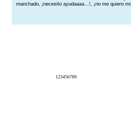
manchado, ¡necesito ayudaaaa…!, ¡no me quiero morir
1
2
3
4
5
6
7
8
9