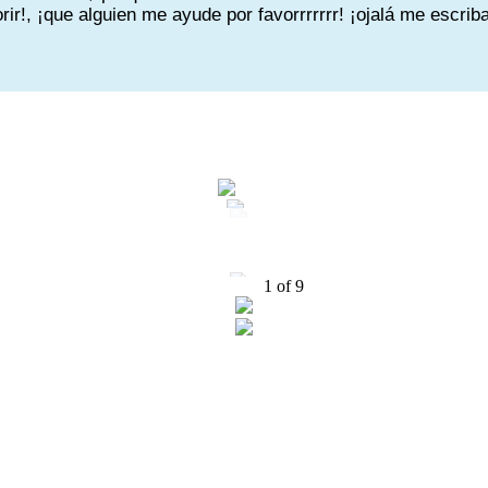
!, ¡que alguien me ayude por favorrrrrrr! ¡ojalá me escrib
1
of
9