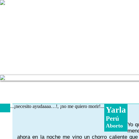
...¡necesito ayudaaaa…!, ¡no me quiero morir!...
Yarla
Perú
Yo q
Aborto
meno
ahora en la noche me vino un chorro caliente que 