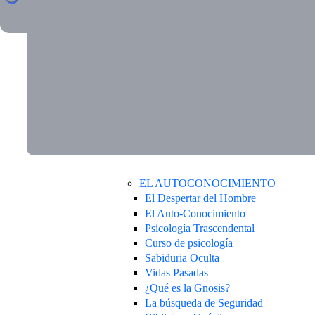
EL AUTOCONOCIMIENTO
El Despertar del Hombre
El Auto-Conocimiento
Psicología Trascendental
Curso de psicología
Sabiduria Oculta
Vidas Pasadas
¿Qué es la Gnosis?
La búsqueda de Seguridad