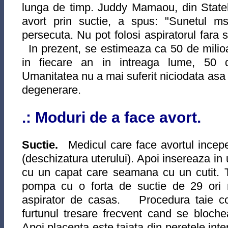
lunga de timp. Juddy Mamaou, din Statel
avort prin suctie, a spus: "Sunetul ms
persecuta. Nu pot folosi aspiratorul fara
In prezent, se estimeaza ca 50 de milioa
in fiecare an in intreaga lume, 50 
Umanitatea nu a mai suferit niciodata asa
degenerare.
.: Moduri de a face avort.
Suctie.
Medicul care face avortul incepe 
(deschizatura uterului). Apoi insereaza in 
cu un capat care seamana cu un cutit. T
pompa cu o forta de suctie de 29 ori 
aspirator de casas. Procedura taie corp
furtunul tresare frecvent cand se bloche
Apoi placenta este taiata din peretele interi