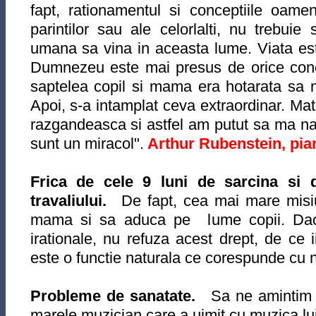
fapt, rationamentul si conceptiile oamen
parintilor sau ale celorlalti, nu trebuie
s
umana sa vina in aceasta lume. Viata e
Dumnezeu este mai presus de orice con
saptelea copil si mama era hotarata sa
Apoi, s-a intamplat ceva extraordinar. Ma
razgandeasca si astfel am putut sa ma n
sunt un miracol".
Arthur Rubenstein, pian
Frica de cele 9 luni de sarcina si 
travaliului.
De fapt, cea mai mare misiu
mama si sa aduca pe lume copii. Daca
irationale, nu refuza acest drept, de ce i
este o functie naturala ce corespunde cu 
Probleme de sanatate.
Sa ne amintim d
marele muzician care a uimit cu muzica lui 