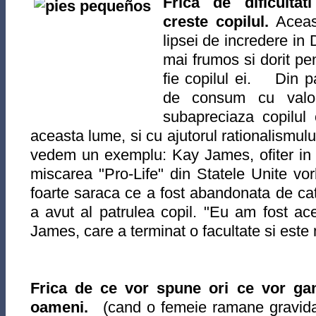
Frica de dificultat
creste copilul.
Aceast
lipsei de incredere in
mai frumos si dorit pe
fie copilul ei. Din p
de consum cu valor
subapreciaza copilul 
aceasta lume, si cu ajutorul rationalismulu
vedem un exemplu: Kay James, ofiter in re
miscarea "Pro-Life" din Statele Unite v
foarte saraca ce a fost abandonata de cat
a avut al patrulea copil. "Eu am fost ac
James, care a terminat o facultate si es
Frica de ce vor spune ori ce vor gandi
oameni.
(cand o femeie ramane gravida