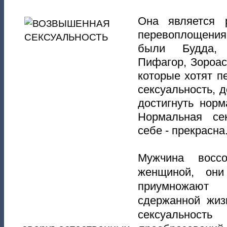
Она является р
перевоплощени
были Будда, 
Пифагор, Зороа
которые хотят п
сексуальность, 
достигнуть норм
Нормальная се
себе - прекрасна
Мужчина восс
женщиной, они
приумножают
сдержанной жиз
сексуально