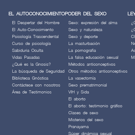
EL AUTOCONOCIMIENTO
PODER DEL SEXO
LE
El Despertar del Hombre
Sexo: expresión del alma
¿
El Auto-Conocimiento
Sexo y naturaleza
¿
Psicología Trascendental
Sexo y deporte
C
Curso de psicología
La masturbación
N
Sabiduria Oculta
La pornografía
A
Vidas Pasadas
La falsa educación sexual
M
¿Qué es la Gnosis?
Métodos anticonceptivos
La búsqueda de Seguridad
Otros métodos anticonceptivos
Biblioteca Gnóstica
La vasectomía
Contáctese con nosotros
Sexo prematrimonial
Área de Testimonios
VIH y Sida
El aborto
El aborto: testimonio gráfico
Clases de sexo
Misterios del sexo
Pranayama
Súper dinámica sexual