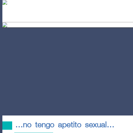
EL AUTOCONOCIMIENTO
POD
…no tengo apetito sexual…