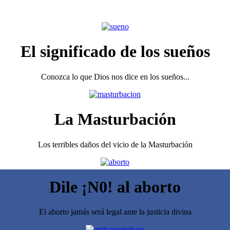
El significado de los sueños
Conozca lo que Dios nos dice en los sueños...
La Masturbación
Los terribles daños del vicio de la Masturbación
Dile ¡N0! al aborto
El aborto jamás será legal ante la justicia divina