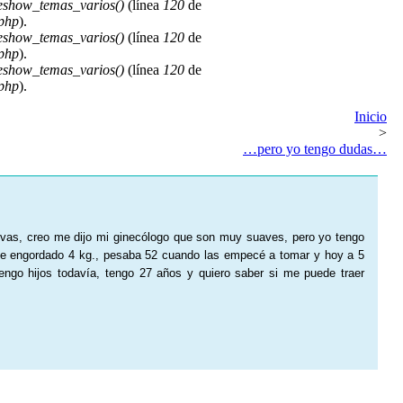
deshow_temas_varios()
(línea
120
de
.php
).
deshow_temas_varios()
(línea
120
de
.php
).
deshow_temas_varios()
(línea
120
de
.php
).
Inicio
>
…pero yo tengo dudas…
evas, creo me dijo mi ginecólogo que son muy suaves, pero yo tengo
e engordado 4 kg., pesaba 52 cuando las empecé a tomar y hoy a 5
o hijos todavía, tengo 27 años y quiero saber si me puede traer