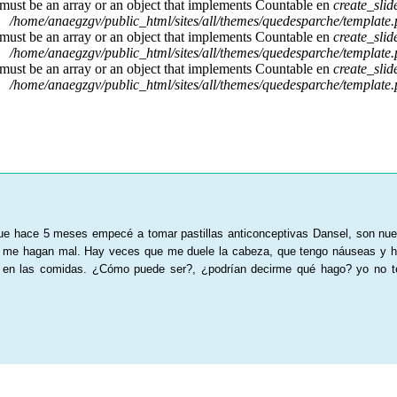
 must be an array or an object that implements Countable en
create_sli
/home/anaegzgv/public_html/sites/all/themes/quedesparche/template
 must be an array or an object that implements Countable en
create_sli
/home/anaegzgv/public_html/sites/all/themes/quedesparche/template
 must be an array or an object that implements Countable en
create_sli
/home/anaegzgv/public_html/sites/all/themes/quedesparche/template
que hace 5 meses empecé a tomar pastillas anticonceptivas Dansel, son nu
 me hagan mal. Hay veces que me duele la cabeza, que tengo náuseas y h
 las comidas. ¿Cómo puede ser?, ¿podrían decirme qué hago? yo no teng