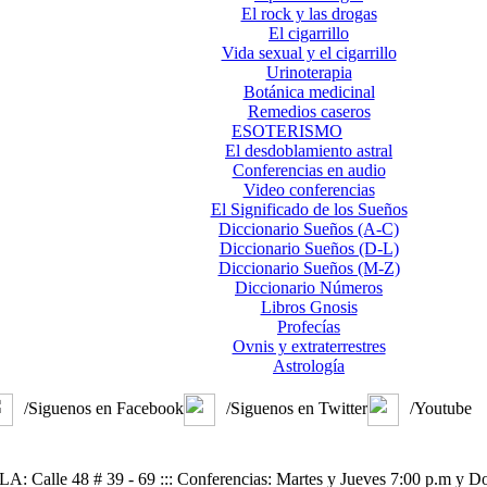
El rock y las drogas
El cigarrillo
Vida sexual y el cigarrillo
Urinoterapia
Botánica medicinal
Remedios caseros
ESOTERISMO
El desdoblamiento astral
Conferencias en audio
Video conferencias
El Significado de los Sueños
Diccionario Sueños (A-C)
Diccionario Sueños (D-L)
Diccionario Sueños (M-Z)
Diccionario Números
Libros Gnosis
Profecías
Ovnis y extraterrestres
Astrología
/Siguenos en Facebook
/Siguenos en Twitter
/Youtube
alle 48 # 39 - 69 ::: Conferencias: Martes y Jueves 7:00 p.m y D