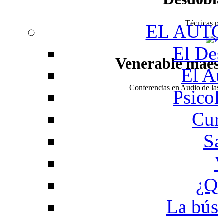
Técnicas pa
EL AUT
El De
Venerable mae
El A
Conferencias en Audio de l
Psico
Cur
S
¿Q
La bús