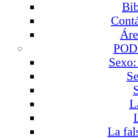
Bib
Contá
Áre
POD
Sexo:
Se
L
La fal