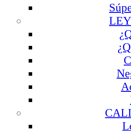
Súpe
LEY
¿Q
¿Q
C
Ne
Ac
CAL
L