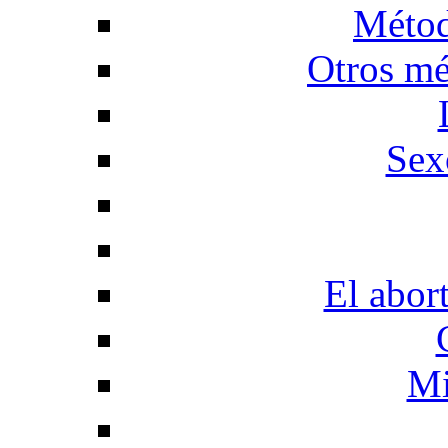
Métod
Otros mé
Sex
El abor
Mi