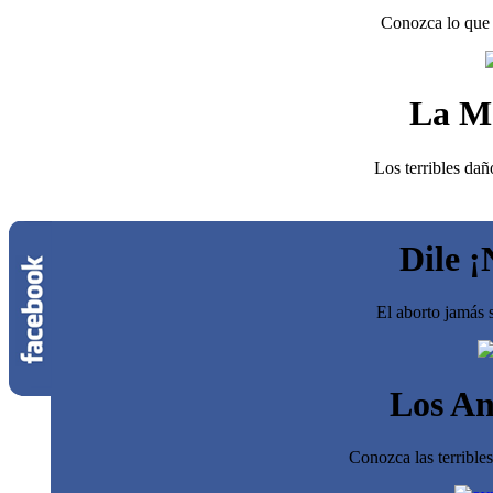
Conozca lo que 
La M
Los terribles dañ
Dile ¡
El aborto jamás s
Los An
Conozca las terrible