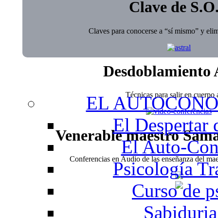
Clave de S.O
Claves para conocerse a “sí mismo” y elim
Desdoblamiento 
Técnicas para salir en cuerpo a
EL AUTOCONO
El Despertar
Venerable maestro Sam
El Auto-Con
Conferencias en Audio de las enseñanza del m
Psicología Tr
Curso de p
Sabiduria