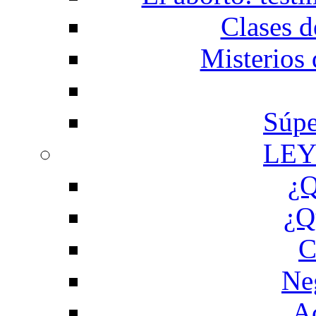
Clases d
Misterios 
Súpe
LEY
¿Q
¿Q
C
Ne
Ac