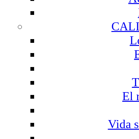
CAL
L
T
El 
Vida s