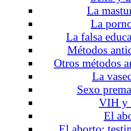
La mastu
La porno
La falsa educ
Métodos anti
Otros métodos a
La vase
Sexo prema
VIH y 
El ab
El aborto: test