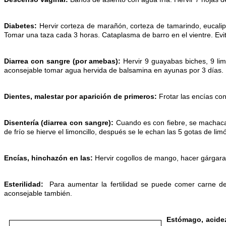
Diabetes:
Hervir corteza de marañón, corteza de tamarindo, eucalip
Tomar una taza cada 3 horas. Cataplasma de barro en el vientre. Evitar
Diarrea con sangre (por amebas):
Hervir 9 guayabas biches, 9 lim
aconsejable tomar agua hervida de balsamina en ayunas por 3 días.
Dientes, malestar por aparición de primeros:
Frotar las encías con
Disentería (diarrea con sangre):
Cuando es con fiebre, se machaca 
de frío se hierve el limoncillo, después se le echan las 5 gotas de lim
Encías, hinchazón en las:
Hervir cogollos de mango, hacer gárgaras
Esterilidad:
Para aumentar la fertilidad se puede comer carne de 
aconsejable también.
Estómago, acidez