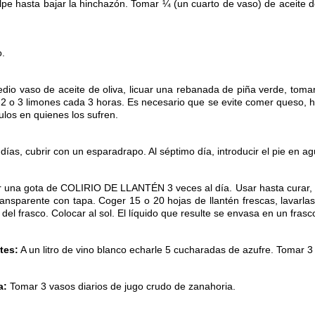
pe hasta bajar la hinchazón. Tomar ¼ (un cuarto de vaso) de aceite de 
o.
io vaso de aceite de oliva, licuar una rebanada de piña verde, tom
2 o 3 limones cada 3 horas. Es necesario que se evite comer queso, 
ulos en quienes los sufren.
s, cubrir con un esparadrapo. Al séptimo día, introducir el pie en agu
 una gota de COLIRIO DE LLANTÉN 3 veces al día. Usar hasta curar,
ransparente con tapa. Coger 15 o 20 hojas de llantén frescas, lavarlas
del frasco. Colocar al sol. El líquido que resulte se envasa en un frasc
tes:
A un litro de vino blanco echarle 5 cucharadas de azufre. Tomar 3
a:
Tomar 3 vasos diarios de jugo crudo de zanahoria.