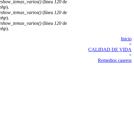
deshow_temas_varios()
(línea
120
de
.php
).
deshow_temas_varios()
(línea
120
de
.php
).
deshow_temas_varios()
(línea
120
de
.php
).
Inicio
>
CALIDAD DE VIDA
>
Remedios caseros