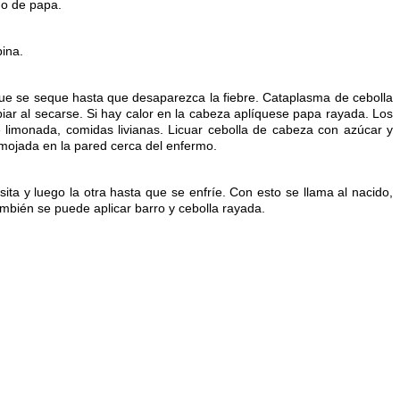
o de papa.
pina.
e se seque hasta que desaparezca la fiebre. Cataplasma de cebolla
ar al secarse. Si hay calor en la cabeza aplíquese papa rayada. Los
 limonada, comidas livianas. Licuar cebolla de cabeza con azúcar y
y mojada en la pared cerca del enfermo.
lsita y luego la otra hasta que se enfríe. Con esto se llama al nacido,
También se puede aplicar barro y cebolla rayada.