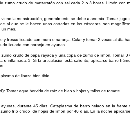
e zumo crudo de matarratón con sal cada 2 o 3 horas. Limón con miel
viene la menstruación, generalmente se debe a anemia. Tomar jugo c
rde al que se le hacen unas cortadas en las cáscaras, son magníficas
r un mes.
 y fresco licuado con mora o naranja. Colar y tomar 2 veces al día ha
ruda licuada con naranja en ayunas.
zumo crudo de papa rayada y una copa de zumo de limón. Tomar 3 vec
da o inflamada. 3. Si la articulación está caliente, aplicarse barro hú
os.
plasma de linaza bien tibio.
l):
Tomar agua hervida de raíz de bleo y hojas y tallos de tomate.
 ayunas, durante 45 días.
Cataplasma de barro helado en la frente y
umo frío crudo de hojas de limón por 40 días. En la noche aplicarse 