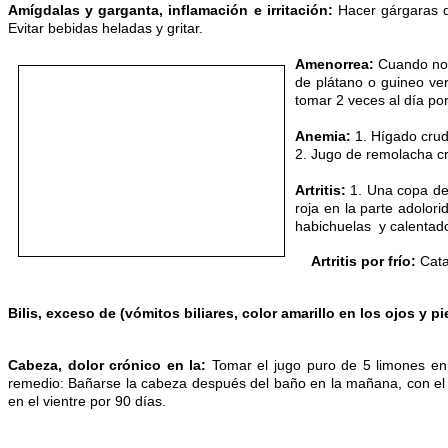
Amígdalas y garganta, inflamación e irritación:
Hacer gárgaras d
Evitar bebidas heladas y gritar.
Amenorrea:
Cuando no 
de plátano o guineo ve
tomar 2 veces al día po
Anemia:
1. Hígado crudo
2. Jugo de remolacha c
Artritis:
1. Una copa de 
roja en la parte adolori
habichuelas y calentad
Artritis por frío:
Cata
Bilis, exceso de (vómitos biliares, color amarillo en los ojos y pie
Cabeza, dolor crónico en la:
Tomar el jugo puro de 5 limones en
remedio: Bañarse la cabeza después del baño en la mañana, con el z
en el vientre por 90 días.