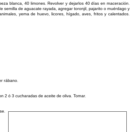
beza blanca, 40 limones. Revolver y dejarlos 40 días en maceración.
e semilla de aguacate rayada, agregar toronjil, pajarito o muérdago y
nimales, yema de huevo, licores, hígado, aves, fritos y calentados.
er rábano.
n 2 ó 3 cucharadas de aceite de oliva. Tomar.
se.