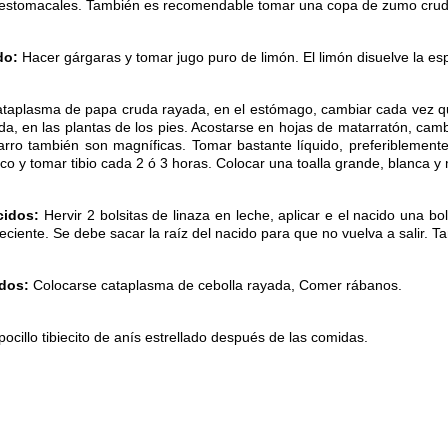
 estomacales. También es recomendable tomar una copa de zumo crud
do:
Hacer gárgaras y tomar jugo puro de limón. El limón disuelve la es
taplasma de papa cruda rayada, en el estómago, cambiar cada vez qu
, en las plantas de los pies. Acostarse en hojas de matarratón, cambi
rro también son magníficas. Tomar bastante líquido, preferiblemente
oco y tomar tibio cada 2 ó 3 horas. Colocar una toalla grande, blanca 
cidos:
Hervir 2 bolsitas de linaza en leche, aplicar e el nacido una bo
reciente. Se debe sacar la raíz del nacido para que no vuelva a salir. 
dos:
Colocarse cataplasma de cebolla rayada, Comer rábanos.
cillo tibiecito de anís estrellado después de las comidas.