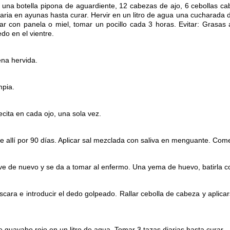
una botella pipona de aguardiente, 12 cabezas de ajo, 6 cebollas ca
ria en ayunas hasta curar. Hervir en un litro de agua una cucharada d
ar con panela o miel, tomar un pocillo cada 3 horas. Evitar: Grasas a
do en el vientre.
ena hervida.
mpia.
ecita en cada ojo, una sola vez.
e allí por 90 días. Aplicar sal mezclada con saliva en menguante. Com
ve de nuevo y se da a tomar al enfermo. Una yema de huevo, batirla co
ara e introducir el dedo golpeado. Rallar cebolla de cabeza y aplicar
 guayabo rojo en un litro de agua. Tomar 3 tazas diarias hasta curar.