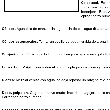
Colesterol:
Echar 
Tomar una copa dia
berenjena. Endulz
Aplicar barro húme
Cólicos:
Agua tibia de manzanilla, agua tibia de col, agua tibia de ar
Cólicos estomacales:
Tomar un pocillo de agua hervida de arena li
Conjuntivitis:
Tibiar hoja de lengua de suegra y aplicar una gota tibi
Coto o bocio:
Aplíquese sobre el coto una plaquita de plomo y déjes
Diarrea:
Mezclar ceniza con agua; se deja reposar un rato; se revuel
Dedo, golpe en:
Coger un huevo crudo, hacerle un agujero en la cásc
Forrar con barro húmedo.
Descenso vaginal:
Baños de asiento con agua fría. Hervir 7 hojas de