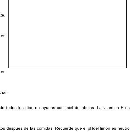
te.
 es
 es
anar.
do todos los días en ayunas con miel de abejas. La vitamina E es
os después de las comidas. Recuerde que el pHdel limón es neutro