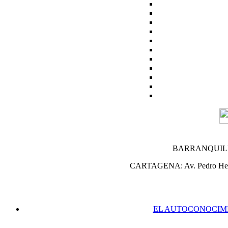
BARRANQUILLA: C
CARTAGENA: Av. Pedro Heredia
EL AUTOCONOCIM
El Despertar de
El Auto-Conoci