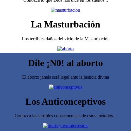
Conozca lo que Dios nos dice en los sueños...
La Masturbación
Los terribles daños del vicio de la Masturbación
Dile ¡N0! al aborto
El aborto jamás será legal ante la justicia divina
Los Anticonceptivos
Conozca las terribles consecuencias de estos métodos...