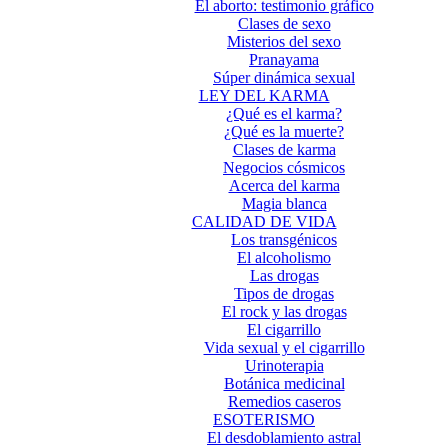
El aborto: testimonio gráfico
Clases de sexo
Misterios del sexo
Pranayama
Súper dinámica sexual
LEY DEL KARMA
¿Qué es el karma?
¿Qué es la muerte?
Clases de karma
Negocios cósmicos
Acerca del karma
Magia blanca
CALIDAD DE VIDA
Los transgénicos
El alcoholismo
Las drogas
Tipos de drogas
El rock y las drogas
El cigarrillo
Vida sexual y el cigarrillo
Urinoterapia
Botánica medicinal
Remedios caseros
ESOTERISMO
El desdoblamiento astral