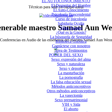
EL AUTOCONOCIMIENTO
El Despertar del Hombre
Técnicas para salir en cuerpo astral
El Auto-Conocimiento
Psicología Trascendental
Curso de psicología
Sabiduria Oculta
enerable maestro Samael Aun We
Vidas Pasadas
¿Qué es la Gnosis?
La búsqueda de Seguridad
Conferencias en Audio de las enseñanza del maestro Samael Aun Weo
Biblioteca Gnóstica
Contáctese con nosotros
Área de Testimonios
PODER DEL SEXO
Sexo: expresión del alma
Sexo y naturaleza
Sexo y deporte
La masturbación
La pornografía
La falsa educación sexual
Métodos anticonceptivos
Otros métodos anticonceptivos
La vasectomía
Sexo prematrimonial
VIH y Sida
El aborto