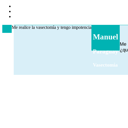
Me realice la vasectomía y tengo impotencia
Manuel
Me 
¿qu
Paraguay
Vasectomía