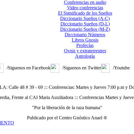
Conferencias en audio
Video conferencias
El Significado de los Sueños
Diccionario Sueños (A-C)
Diccionario Sueños (D-L)
Diccionario Sueños (M-Z)
Diccionario Números
Libros Gnosis
Profecías
Ovnis y extraterrestres
Astrología
/Siguenos en Facebook
/Siguenos en Twitter
/Youtube
alle 48 # 39 - 69 ::: Conferencias: Martes y Jueves 7:00 p.m y D
, Frente al CAI Maria Auxiliadora ::: Conferencias Martes y Jueve
"Por la liberación de la raza humana"
Publicado por el Centro Gnóstico Anael ®
IENTO
l Hombre
miento