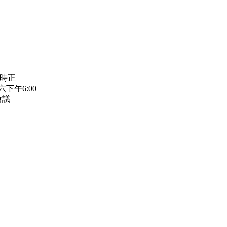
四時正
下午6:00
會議