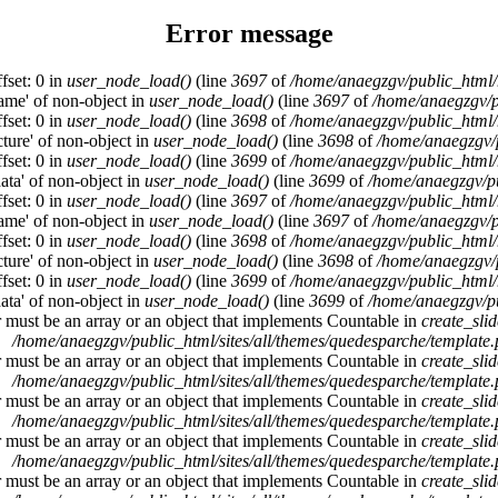
Error message
fset: 0 in
user_node_load()
(line
3697
of
/home/anaegzgv/public_html/
name' of non-object in
user_node_load()
(line
3697
of
/home/anaegzgv/p
fset: 0 in
user_node_load()
(line
3698
of
/home/anaegzgv/public_html/
cture' of non-object in
user_node_load()
(line
3698
of
/home/anaegzgv/
fset: 0 in
user_node_load()
(line
3699
of
/home/anaegzgv/public_html/
data' of non-object in
user_node_load()
(line
3699
of
/home/anaegzgv/pu
fset: 0 in
user_node_load()
(line
3697
of
/home/anaegzgv/public_html/
name' of non-object in
user_node_load()
(line
3697
of
/home/anaegzgv/p
fset: 0 in
user_node_load()
(line
3698
of
/home/anaegzgv/public_html/
cture' of non-object in
user_node_load()
(line
3698
of
/home/anaegzgv/
fset: 0 in
user_node_load()
(line
3699
of
/home/anaegzgv/public_html/
data' of non-object in
user_node_load()
(line
3699
of
/home/anaegzgv/pu
r must be an array or an object that implements Countable in
create_sli
/home/anaegzgv/public_html/sites/all/themes/quedesparche/template
r must be an array or an object that implements Countable in
create_sli
/home/anaegzgv/public_html/sites/all/themes/quedesparche/template
r must be an array or an object that implements Countable in
create_sli
/home/anaegzgv/public_html/sites/all/themes/quedesparche/template
r must be an array or an object that implements Countable in
create_sli
/home/anaegzgv/public_html/sites/all/themes/quedesparche/template
r must be an array or an object that implements Countable in
create_sli