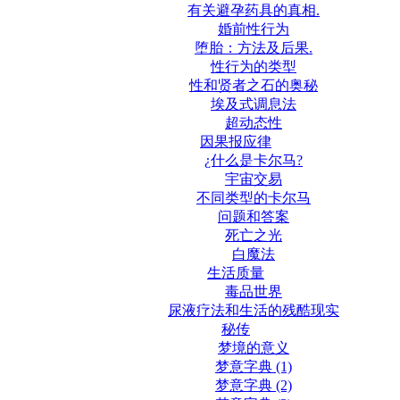
有关避孕药具的真相.
婚前性行为
堕胎：方法及后果.
性行为的类型
性和贤者之石的奥秘
埃及式调息法
超动态性
因果报应律
¿什么是卡尔马?
宇宙交易
不同类型的卡尔马
问题和答案
死亡之光
白魔法
生活质量
毒品世界
尿液疗法和生活的残酷现实
秘传
梦境的意义
梦意字典 (1)
梦意字典 (2)