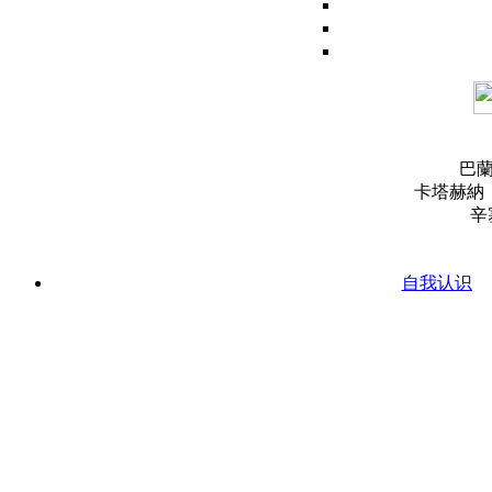
巴蘭
卡塔赫納：
辛
自我认识
生活得更好
自我认
超个人心
區褒獎
联系我
性爱的力量
性爱：生命之源和
性爱和大自
性爱和运动