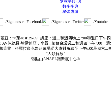
梦意字典 (3)
数字字典
星体虚游
/Siguenos en Facebook
/Siguenos en Twitter
/Youtube
基亞：卡萊48＃39-69:::講座：週二和週四晚上7:00和週日下午
AV佩德羅·埃雷迪亞，水景:::佑蔡會議週二和週四下午7:00，週六
塞萊霍：科羅拉多克魯茲蒙塔諾大廈對角線至下午6:00星期六:::
“人類解放”
張貼由ANAEL諾斯底中心®
的关键
识
理学
们
灵魂的表达
然.
.