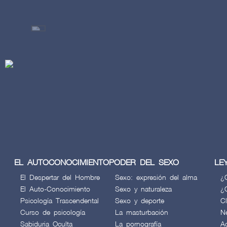
EL AUTOCONOCIMIENTO
PODER DEL SEXO
LE
El Despertar del Hombre
Sexo: expresión del alma
¿
El Auto-Conocimiento
Sexo y naturaleza
¿
Psicología Trascendental
Sexo y deporte
C
Curso de psicología
La masturbación
N
Sabiduria Oculta
La pornografía
A