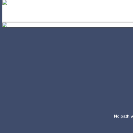
EL AUTOCONOCIMIENTO
POD
No path w