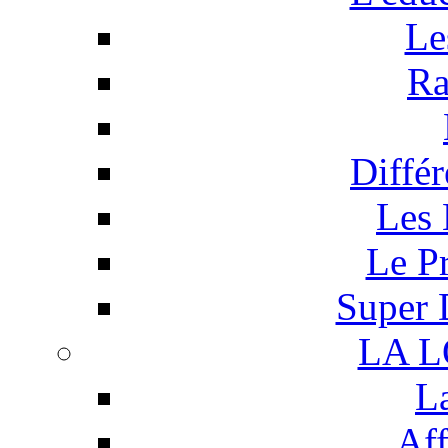
Le
Ra
Différ
Les 
Le P
Super 
LA 
L
Aff