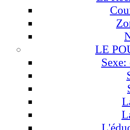
Cour
Zo
N
LE PO
Sexe: 
L
L
L'éduc