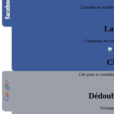
Connaître les terrib
La
Connaissez les co
Cl
Clés pour se connaître
Dédoub
Technique