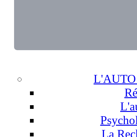
L'AUTO
Ré
L'a
Psychol
La Rech