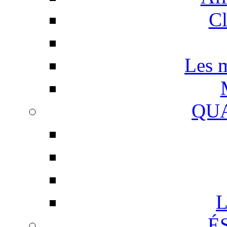
Cl
Les m
QUA
L
É