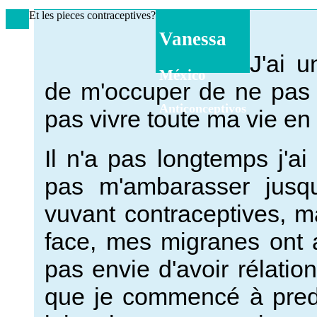
Et les pieces contraceptives?
Vanessa
J'ai u
México
de m'occuper de ne pas 
Anticonceptivos
pas vivre toute ma vie en 
Il n'a pas longtemps j'a
pas m'ambarasser jusqu
vuvant contraceptives, 
face, mes migranes ont a
pas envie d'avoir rélati
que je commencé à predr