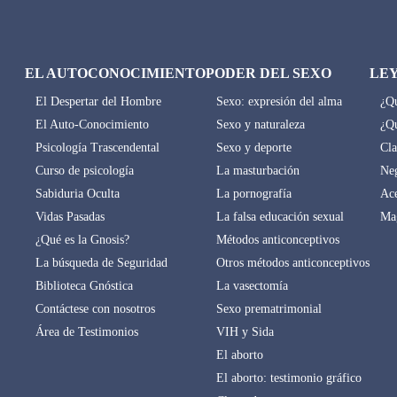
EL AUTOCONOCIMIENTO
PODER DEL SEXO
LE
El Despertar del Hombre
Sexo: expresión del alma
¿Qu
El Auto-Conocimiento
Sexo y naturaleza
¿Qu
Psicología Trascendental
Sexo y deporte
Cla
Curso de psicología
La masturbación
Neg
Sabiduria Oculta
La pornografía
Ace
Vidas Pasadas
La falsa educación sexual
Mag
¿Qué es la Gnosis?
Métodos anticonceptivos
La búsqueda de Seguridad
Otros métodos anticonceptivos
Biblioteca Gnóstica
La vasectomía
Contáctese con nosotros
Sexo prematrimonial
Área de Testimonios
VIH y Sida
El aborto
El aborto: testimonio gráfico