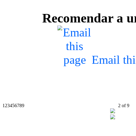
Recomendar a u
Email th
1
2
3
4
5
6
7
8
9
2
of
9