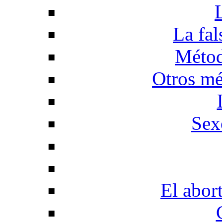
La fal
Métod
Otros mé
Sex
El abor