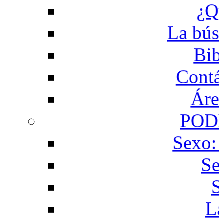
¿Q
La bús
Bib
Contá
Áre
POD
Sexo:
Se
L