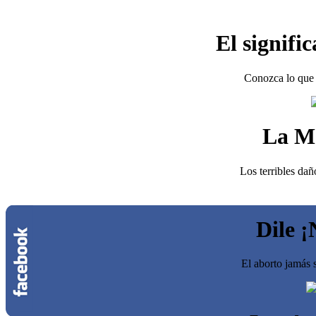
El signifi
Conozca lo que 
La M
Los terribles dañ
Dile ¡
El aborto jamás s