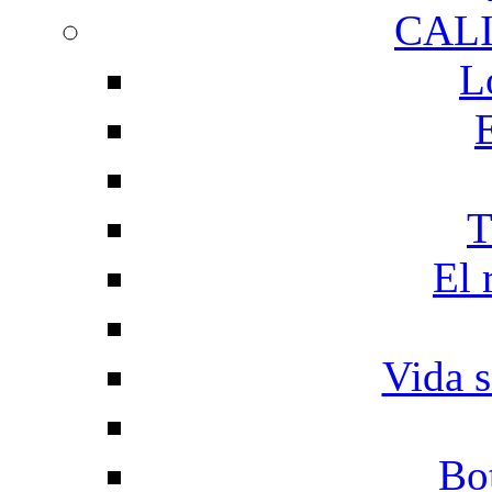
CAL
L
T
El 
Vida s
Bo