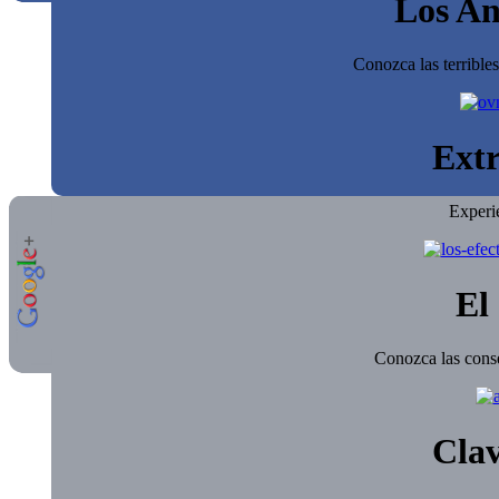
Los An
Conozca las terrible
Extr
Experi
El 
Conozca las conse
Clav