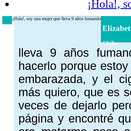
¡Hola!, s
¡Hola!, soy una mujer que lleva 9 años fumando
Elizabe
Chile
lleva 9 años fuman
Cigarrillo
hacerlo porque estoy
embarazada, y el cig
más quiero, que es s
veces de dejarlo per
página y encontré q