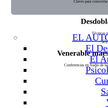
Claves para conocerse 
Desdobl
Técnicas pa
EL AUT
El De
Venerable mae
El A
Conferencias en Audio de l
Psico
Cur
S