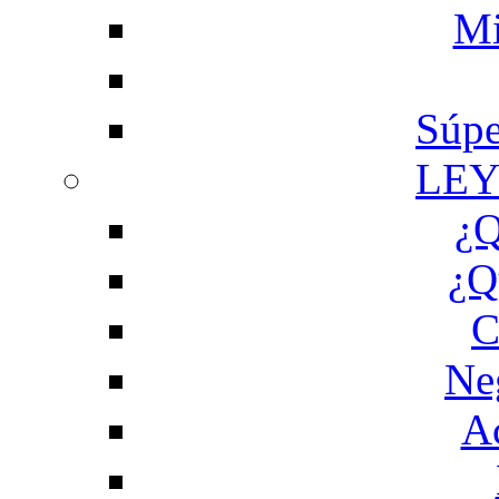
Mi
Súpe
LEY
¿Q
¿Q
C
Ne
Ac