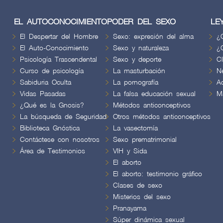
EL AUTOCONOCIMIENTO
PODER DEL SEXO
LE
El Despertar del Hombre
Sexo: expresión del alma
¿
El Auto-Conocimiento
Sexo y naturaleza
¿
Psicología Trascendental
Sexo y deporte
C
Curso de psicología
La masturbación
N
Sabiduria Oculta
La pornografía
A
Vidas Pasadas
La falsa educación sexual
M
¿Qué es la Gnosis?
Métodos anticonceptivos
La búsqueda de Seguridad
Otros métodos anticonceptivos
Biblioteca Gnóstica
La vasectomía
Contáctese con nosotros
Sexo prematrimonial
Área de Testimonios
VIH y Sida
El aborto
El aborto: testimonio gráfico
Clases de sexo
Misterios del sexo
Pranayama
Súper dinámica sexual