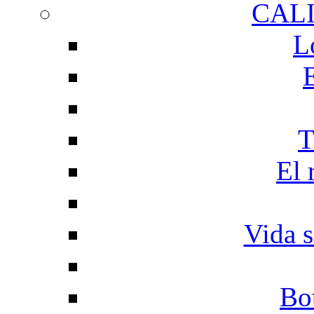
CAL
L
T
El 
Vida s
Bo