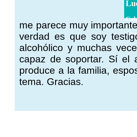
Lu
Col
me parece muy importante, 
Alco
verdad es que soy testigo
alcohólico y muchas vec
capaz de soportar. Sí el 
produce a la familia, esposa
tema. Gracias.