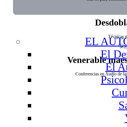
Desdobl
Técnicas pa
EL AUT
El De
Venerable mae
El A
Conferencias en Audio de l
Psico
Cur
S