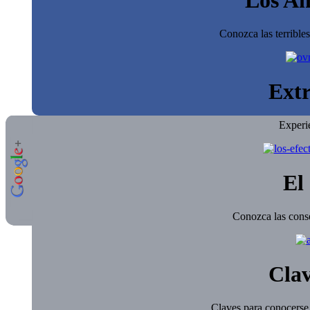
Conozca las terrible
Extr
Experi
El 
Conozca las conse
Clav
Claves para conocerse 