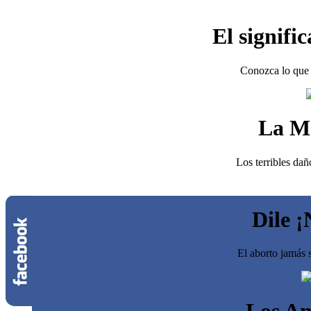
El signifi
Conozca lo que 
La M
Los terribles dañ
Dile ¡
El aborto jamás s
Los An