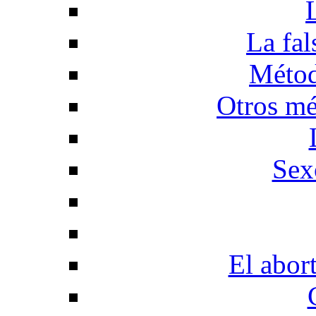
La fal
Métod
Otros mé
Sex
El abor