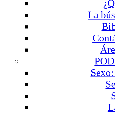
¿Q
La bús
Bib
Contá
Áre
POD
Sexo:
Se
L