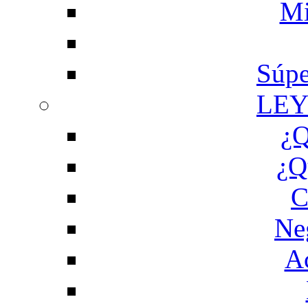
Mi
Súpe
LEY
¿Q
¿Q
C
Ne
Ac