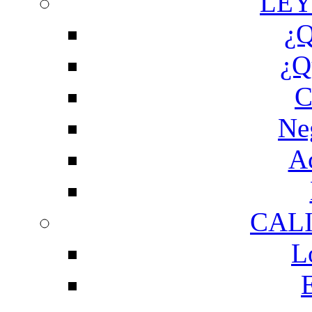
LEY
¿Q
¿Q
C
Ne
Ac
CAL
L