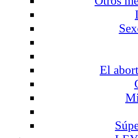
Otros mé
Sex
El abor
Mi
Súpe