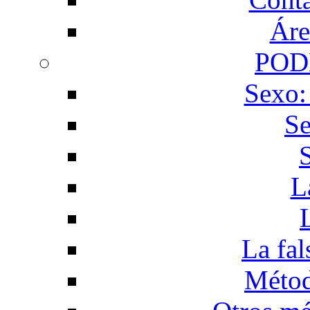
Áre
POD
Sexo:
Se
L
La fal
Métod