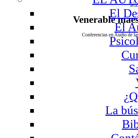
El De
Venerable mae
El A
Conferencias en Audio de l
Psico
Cur
S
¿Q
La bús
Bib
Contá