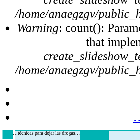
/home/anaegzgv/public_h
Warning
: count(): Param
that imple
create_slideshow_t
/home/anaegzgv/public_h
…
…técnicas para dejar las drogas…