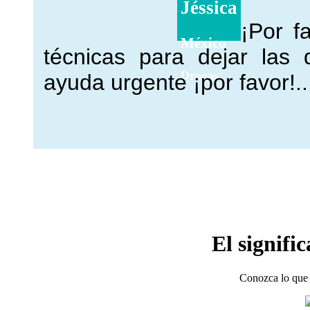
Jéssica
¡Por f
México
técnicas para dejar las 
Drogas
ayuda urgente ¡por favor!..
El signifi
Conozca lo que 