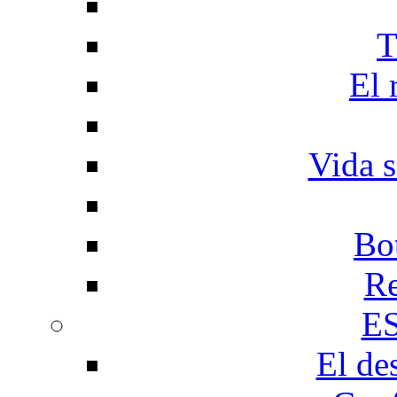
T
El 
Vida s
Bo
Re
E
El de