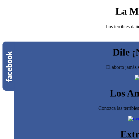
La M
Los terribles dañ
Dile ¡
El aborto jamás s
Los An
Conozca las terrible
Extr