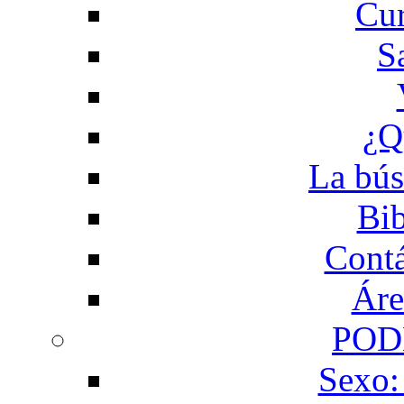
Cur
S
¿Q
La bús
Bib
Contá
Áre
POD
Sexo: