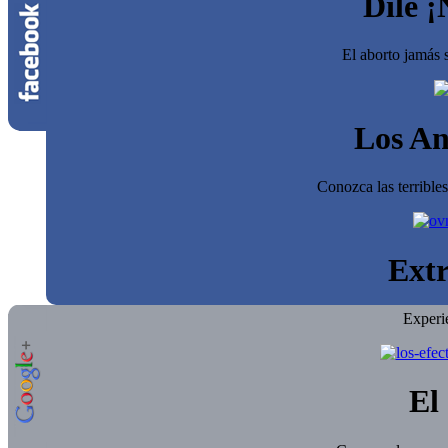
Dile ¡
El aborto jamás s
Los An
Conozca las terrible
Extr
Experi
El 