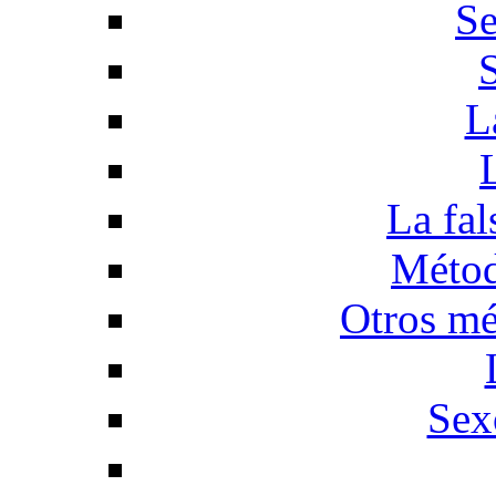
Se
L
La fal
Métod
Otros mé
Sex