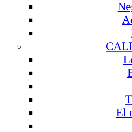
Ne
Ac
CAL
L
T
El 