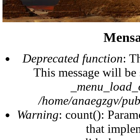
Mensa
Deprecated function
: T
This message will be 
_menu_load_o
/home/anaegzgv/publ
Warning
: count(): Param
that imple