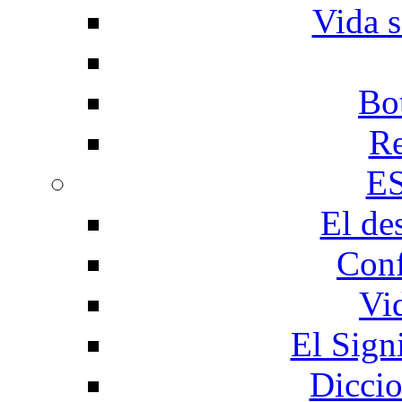
Vida s
Bo
Re
E
El de
Conf
Vi
El Sign
Diccio