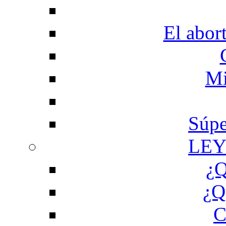
El abor
Mi
Súpe
LEY
¿Q
¿Q
C