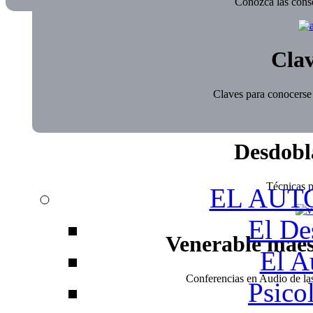
Conozca las conse
Clav
Claves para conocerse 
Desdobl
Técnicas pa
EL AUT
El De
Venerable mae
El A
Conferencias en Audio de l
Psico