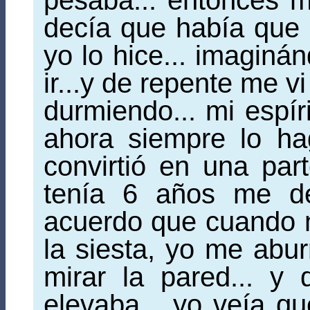
pesaba... entonces 
decía que había que p
yo lo hice... imaginá
ir...y de repente me vi
durmiendo... mi espíri
ahora siempre lo ha
convirtió en una par
tenía 6 años me de
acuerdo que cuando m
la siesta, yo me abu
mirar la pared... y
elevaba... yo veía q