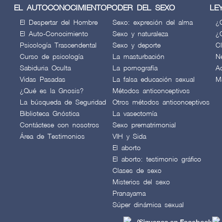
EL AUTOCONOCIMIENTO
PODER DEL SEXO
LE
El Despertar del Hombre
Sexo: expresión del alma
¿
El Auto-Conocimiento
Sexo y naturaleza
¿
Psicología Trascendental
Sexo y deporte
C
Curso de psicología
La masturbación
N
Sabiduria Oculta
La pornografía
A
Vidas Pasadas
La falsa educación sexual
M
¿Qué es la Gnosis?
Métodos anticonceptivos
La búsqueda de Seguridad
Otros métodos anticonceptivos
Biblioteca Gnóstica
La vasectomía
Contáctese con nosotros
Sexo prematrimonial
Área de Testimonios
VIH y Sida
El aborto
El aborto: testimonio gráfico
Clases de sexo
Misterios del sexo
Pranayama
Súper dinámica sexual