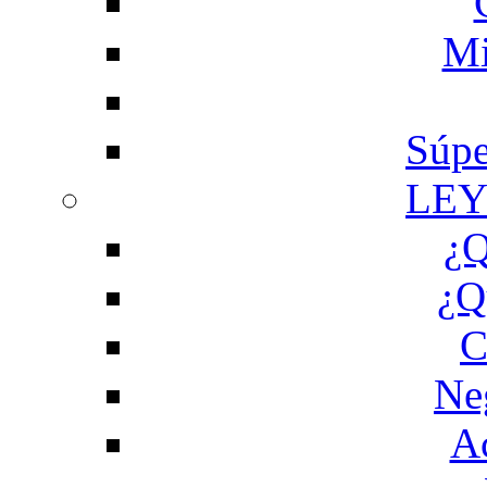
Mi
Súpe
LEY
¿Q
¿Q
C
Ne
Ac