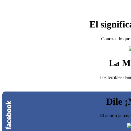
El signifi
Conozca lo que 
La M
Los terribles dañ
Dile ¡
El aborto jamás s