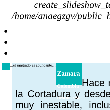
create_slideshow_t
/home/anaegzgv/public_h
...el sangrado es abundante…
Zamara
Hace 
Colombia
la Cortadura y desd
Desconexión
muy inestable, inc