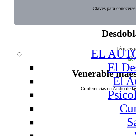
Claves para conocerse 
Desdobl
Técnicas pa
EL AUT
El De
Venerable mae
El A
Conferencias en Audio de l
Psico
Cur
S