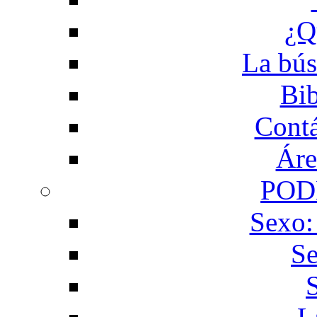
¿Q
La bús
Bib
Contá
Áre
POD
Sexo:
Se