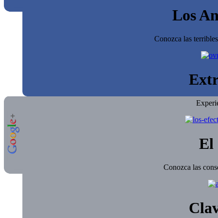
Los An
Conozca las terrible
Extr
Experi
El 
Conozca las conse
Clav