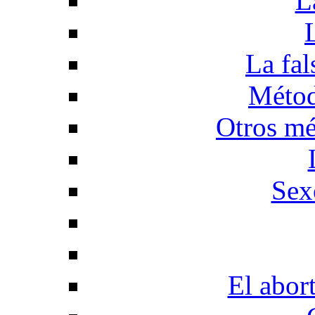
L
La fal
Métod
Otros mé
Sex
El abor