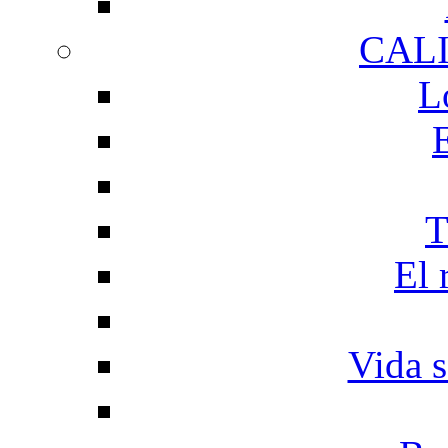
CAL
L
T
El 
Vida s