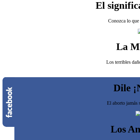
El signifi
Conozca lo que 
La M
Los terribles dañ
Dile ¡
El aborto jamás s
Los An