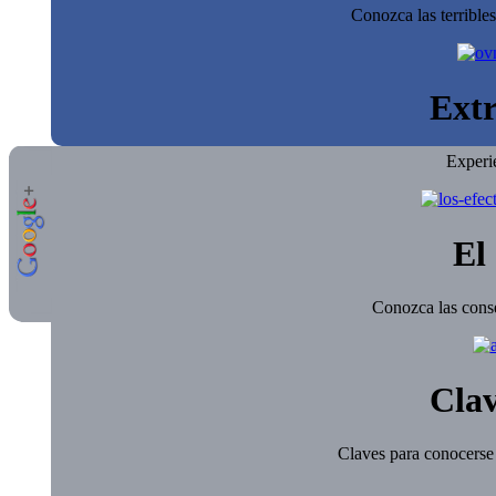
Conozca las terrible
Extr
Experi
El 
Conozca las conse
Clav
Claves para conocerse 