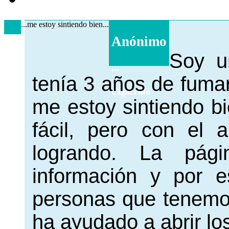
...me estoy sintiendo bien...
Anónimo
Soy u
...
tenía 3 años de fumar,
Cigarrillo
me estoy sintiendo b
fácil, pero con el 
logrando. La pág
información y por es
personas que tenemos
ha ayudado a abrir los