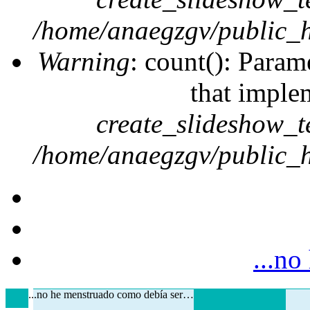
/home/anaegzgv/public_h
Warning
: count(): Param
that imple
create_slideshow_t
/home/anaegzgv/public_h
...n
...no he menstruado como debía ser…