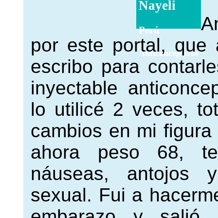
Nayeli
A
Perú
por este portal, qu
Anticonceptivos
escribo para contarl
inyectable anticoncep
lo utilicé 2 veces, 
cambios en mi figura 
ahora peso 68, te
náuseas, antojos y
sexual. Fui a hacerm
embarazo y salió n