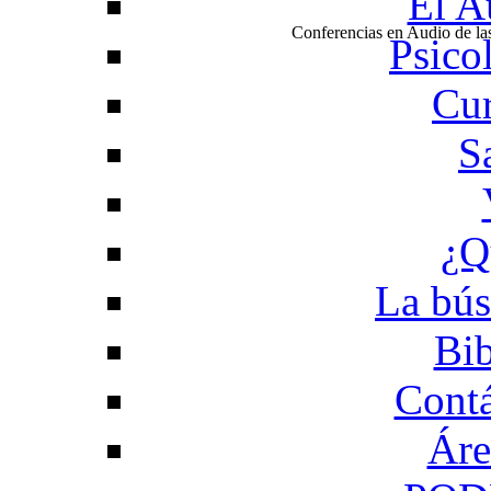
El A
Conferencias en Audio de l
Psico
Cur
S
¿Q
La bús
Bib
Contá
Áre