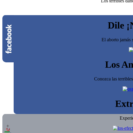
Los terribles dañ
Dile ¡
El aborto jamás s
Los An
Conozca las terrible
Extr
Experi