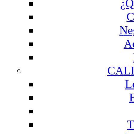
¿Q
C
Ne
Ac
CAL
L
T