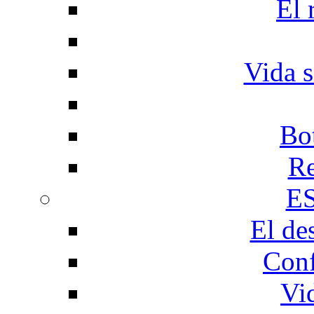
El 
Vida s
Bo
Re
E
El de
Conf
Vi