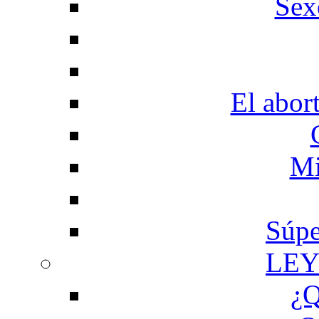
Sex
El abor
Mi
Súpe
LEY
¿Q