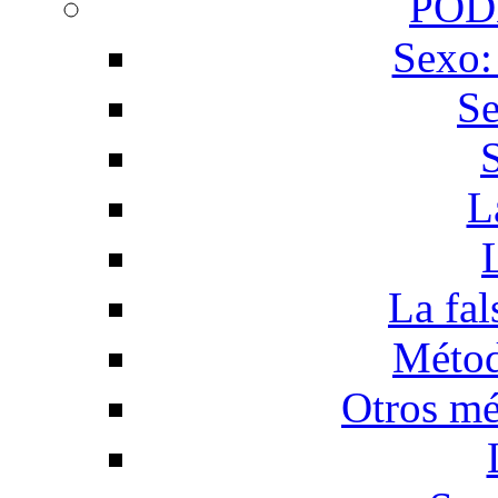
POD
Sexo:
Se
L
La fal
Métod
Otros mé