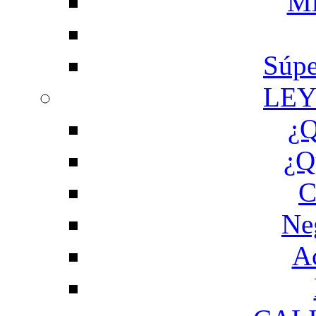
Mi
Súpe
LEY
¿Q
¿Q
C
Ne
Ac