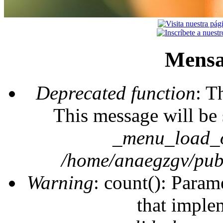
Mensa
Deprecated function
: T
This message will be 
_menu_load_o
/home/anaegzgv/publ
Warning
: count(): Param
that imple