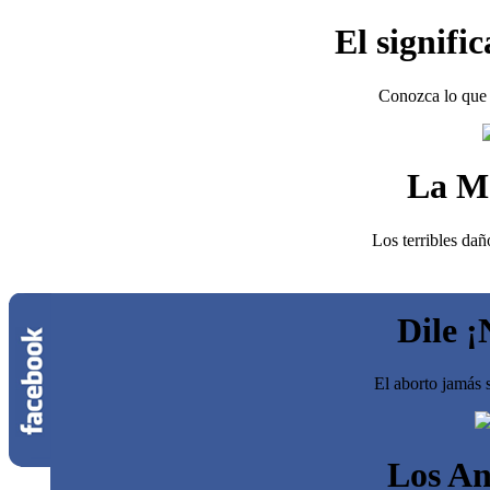
El signifi
Conozca lo que 
La M
Los terribles dañ
Dile ¡
El aborto jamás s
Los An