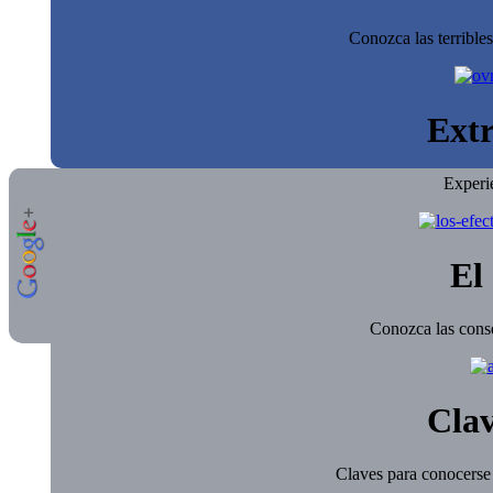
Conozca las terrible
Extr
Experi
El 
Conozca las conse
Clav
Claves para conocerse 