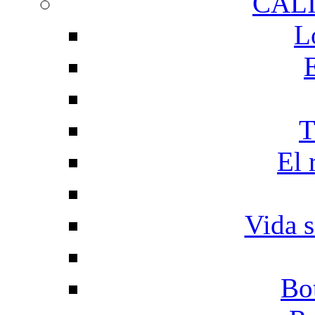
CAL
L
T
El 
Vida s
Bo