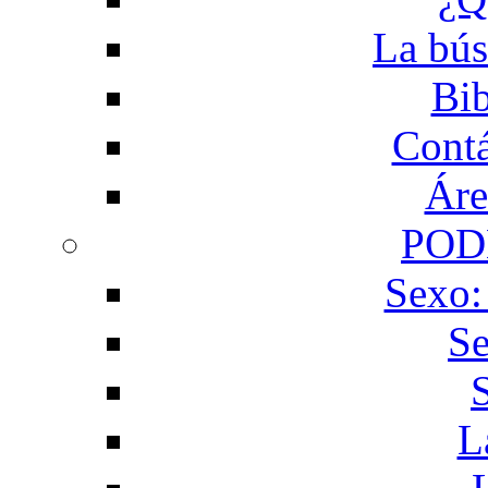
La bús
Bib
Contá
Áre
POD
Sexo:
Se
L