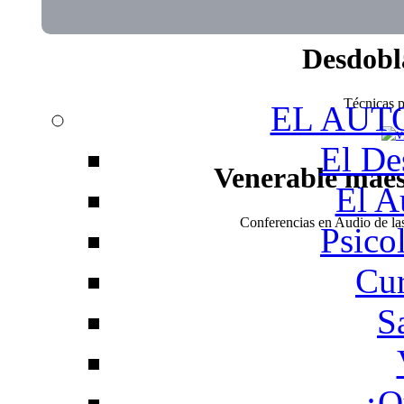
Desdobl
Técnicas pa
EL AUT
El De
Venerable mae
El A
Conferencias en Audio de l
Psico
Cur
S
¿Q