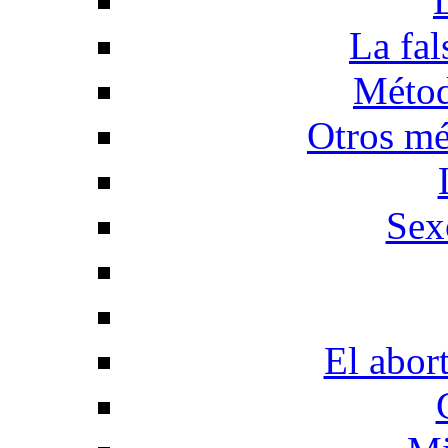
La fal
Métod
Otros mé
Sex
El abor