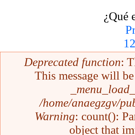
¿Qué 
P
1
Mensaje de error
Deprecated function
: T
This message will be 
_menu_load_o
/home/anaegzgv/pub
Warning
: count(): P
object that i