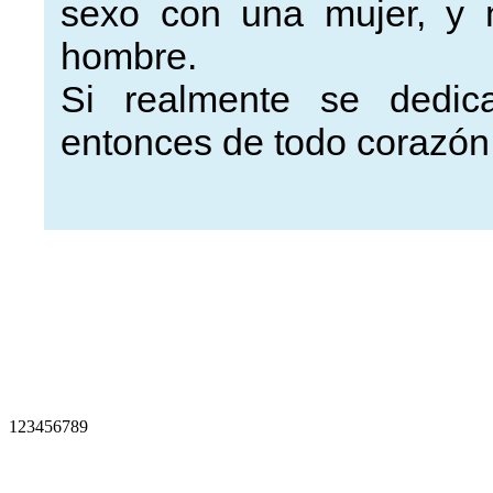
sexo con una mujer, y 
hombre.
Si realmente se dedic
entonces de todo corazón
1
2
3
4
5
6
7
8
9