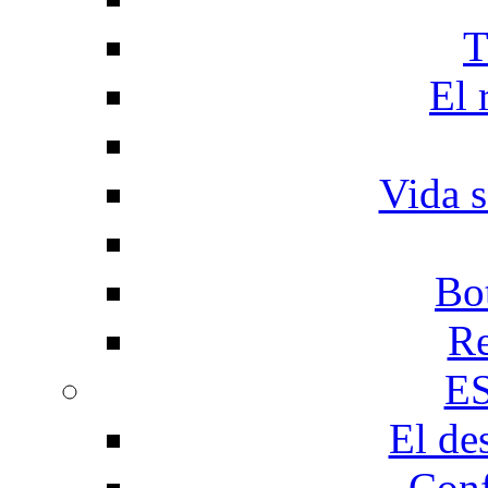
T
El 
Vida s
Bo
Re
E
El de
Conf