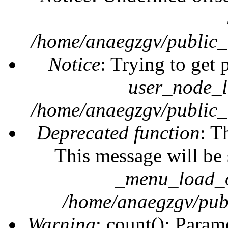
/home/anaegzgv/public_
Notice
: Trying to get 
user_node_l
/home/anaegzgv/public_
Deprecated function
: T
This message will be 
_menu_load_o
/home/anaegzgv/publ
Warning
: count(): Param