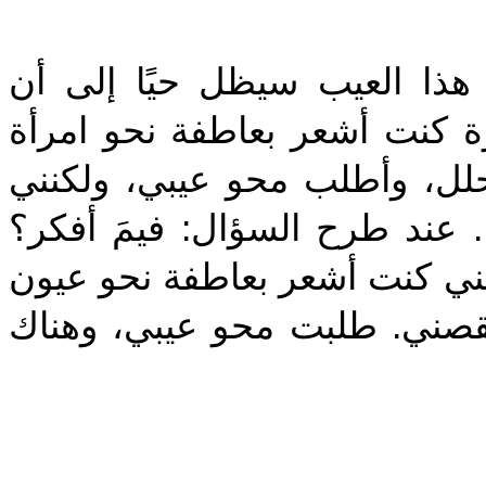
‎هذا العيب سيظل حيًا إلى أن
ة كنت أشعر بعاطفة نحو امرأة
أحلل، وأطلب محو عيبي، ولكنني
 عند طرح السؤال: فيمَ أفكر؟
ني كنت أشعر بعاطفة نحو عيون
نقصني. طلبت محو عيبي، وهناك