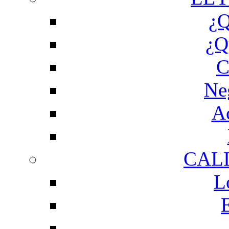
¿Q
¿Q
C
Ne
Ac
CAL
L