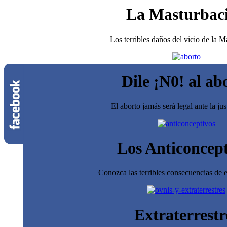
La Masturbac
Los terribles daños del vicio de la 
Dile ¡N0! al ab
El aborto jamás será legal ante la jus
Los Anticoncept
Conozca las terribles consecuencias de e
Extraterrestr