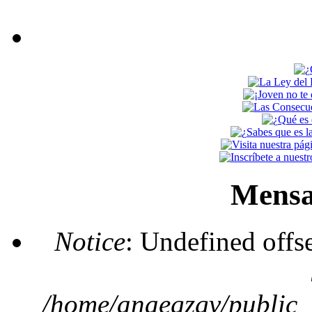
Mensa
Notice
: Undefined offs
/home/anaegzgv/public_