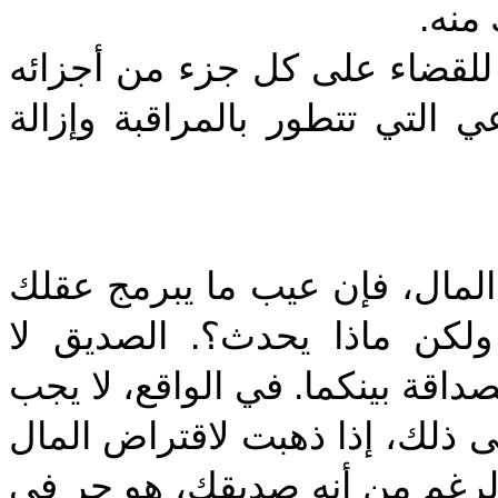
 منه
‎للقضاء على كل جزء من أجزائه
 التي تتطور بالمراقبة وإزالة
‎لمال، فإن عيب ما يبرمج عقلك
ولكن ماذا يحدث؟. الصديق لا
اقة بينكما. في الواقع، لا يجب
إلى ذلك، إذا ذهبت لاقتراض المال
، غم من أنه صديقك، هو حر في