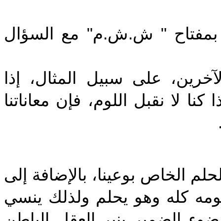
‎بمفتاح " ش.ش.م" مع السؤال
‎آخرين، على سبيل المثال، إذا
ا لا نقبل اللوم، فإن معاناتنا
‎حلم الخاص بوعينا، بالإضافة إلى
يومه كله وهو يحلم ولذلك ينسي
وء الضمير ينير العقل الباطن