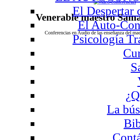
El Despertar
Venerable maestro Sam
El Auto-Con
Conferencias en Audio de las enseñanza del m
Psicología Tr
Cur
S
¿Q
La bús
Bib
Contá