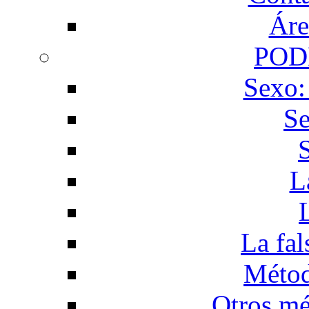
Áre
POD
Sexo:
Se
L
La fal
Métod
Otros mé