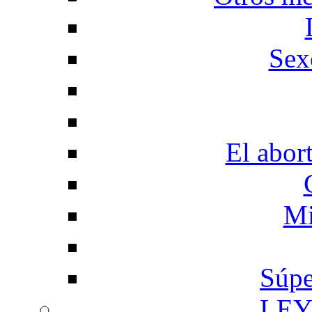
Sex
El abor
Mi
Súpe
LEY