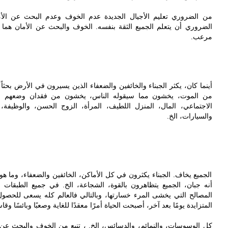
من الضروري تعليم الأجيال الجديدة عدم الخوف وعدم البحث عن ا
الضروري أن يتعلم الجميع الثقة بنفسه. الخوف والبحث عن الأمان هما ش
مرعب.
أينما كان، يكثر الجبناء والخائفين والضعفاء الذين يسيرون في الأرض بحثا
من الموت، يخشون مما سيقوله الناس، يخشون من فقدان وضعهم الا
الاجتماعي، المال، المنزل اللطيف، المرأة، الزوج الحسن، والوظيفة، ا،
والسيارات، الخ.
الجميع يخاف. الجبناء يكثرون في كل الأماكن، الخائفين والضعفاء، وما هو
أنه جبان، الجميع يتظاهرون بالقوة، الشجاعة، الخ. في جميع الطبقات ال
المصالح التي يخشى المرء خسارتها، وبالتالي فالعالم كله يسعى للحصول 
المتزايدة يومًا بعد آخر، أصبحت الحياة أمرًا معقدًا للغاية وصعبًا وبائسًا وقا.
كل الوسوسات، والنمائم، والدسائس، الخ. ، تنبع من الخوف والبحث عن ا،