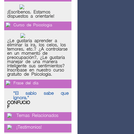
¡Escríbenos. Estamos
dispuestos a orientarle!
Curso de Psicologia
¿Le gustaría aprender a
eliminar la ira, los celos, los
temores, etc.? ¿A controlarse
en un momento de
preocupación?, ¿Le gustaría
manejar de una manera
inteligente sus sentimientos?
Inscríbase en nuestro curso
gratuito de Psicología.
Frase del día
"El sabio sabe que
ignora."
CONFUCIO
F
Temas Relacionados
¡Testimonios!