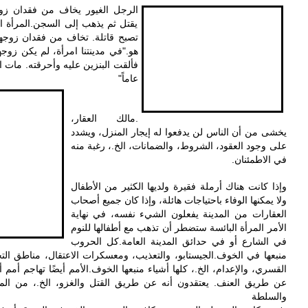
الرجل الغيور يخاف من فقدان ،
يقتل ثم يذهب إلى السجن. المرأة ال
تصبح قاتلة. تخاف من فقدان زوجها،
هو. "في مدينتنا امرأة، لم يكن زوجه،
عاماً"
. مالك العقار،
يخشى من أن الناس لن يدفعوا له إيجار المنزل، ويشدد
على وجود العقود، الشروط، والضمانات، الخ.، رغبة منه
في الاطمئنان.
وإذا كانت هناك أرملة فقيرة ولديها الكثير من الأطفال
ولا يمكنها الوفاء باحتياجات هائلة، وإذا كان جميع أصحاب
العقارات من المدينة يفعلون الشيء نفسه، في نهاية
الأمر المرأة البائسة
ستضطر أن تذهب مع أطفالها للنو
م
في الشارع أو في حدائق المدينة العامة. كل الحروب
منبعها في الخوف. الجيستابو، والتعذيب، ومعسكرات الاعتقال، مناطق الت
القسري، والإعدام، الخ.، كلها أشياء منبعها الخوف. الأمم أيضًا تهاجم أ
عن طريق العنف. يعتقدون أنه عن طريق القتل والغزو، الخ.، من الم،
والسلطة