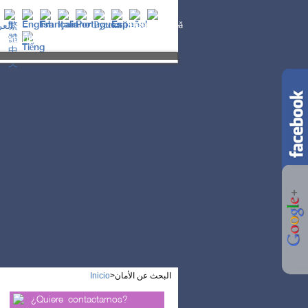
o te destruyas! La
turbación...
IDAD DE VIDA
ESOTERISMO
Inicio
>
البحث عن الأمان
¿Quiere contactarnos?