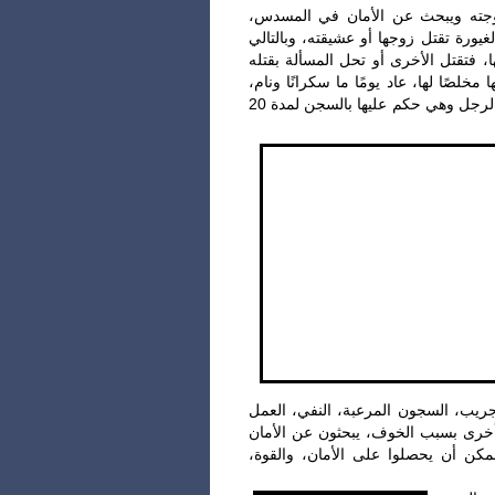
زوجته ويبحث عن الأمان في المسدس
غيورة تقتل زوجها أو عشيقته، وبالتالي
 فتقتل الأخرى أو تحل المسألة بقتله
ا مخلصًا لها، عاد يومًا ما سكرانًا ونام
فألقت البنزين عليه وأحرقته. مات الرجل وهي حكم عليها بالسجن لمدة 20
جريب، السجون المرعبة، النفي، العمل
مم أخرى بسبب الخوف، يبحثون عن الأمان
مكن أن يحصلوا على الأمان، والقوة