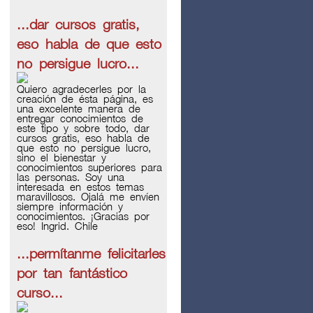
...dar cursos gratis,
eso habla de que esto
no persigue lucro...
Quiero agradecerles por la
creación de ésta página, es
una excelente manera de
entregar conocimientos de
este tipo y sobre todo, dar
cursos gratis, eso habla de
que esto no persigue lucro,
sino el bienestar y
conocimientos superiores para
las personas. Soy una
interesada en estos temas
maravillosos. Ojalá me envíen
siempre información y
conocimientos. ¡Gracias por
eso! Ingrid. Chile
...permítanme felicitarles
por tan fantástico
curso...