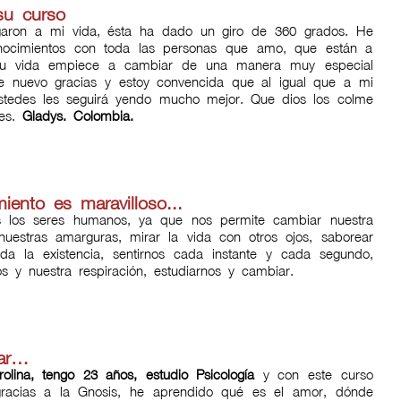
su curso
garon a mi vida, ésta ha dado un giro de 360 grados. He
onocimientos con toda las personas que amo, que están a
su vida empiece a cambiar de una manera muy especial
 nuevo gracias y estoy convencida que al igual que a mi
tedes les seguirá yendo mucho mejor. Que dios los colme
nes.
Gladys. Colombia.
ento es maravilloso...
s los seres humanos, ya que nos permite cambiar nuestra
 nuestras amarguras, mirar la vida con otros ojos, saborear
da la existencia, sentirnos cada instante y cada segundo,
s y nuestra respiración, estudiarnos y cambiar.
nar…
lina, tengo 23 años, estudio Psicología
y con este curso
gracias a la Gnosis, he aprendido qué es el amor, dónde