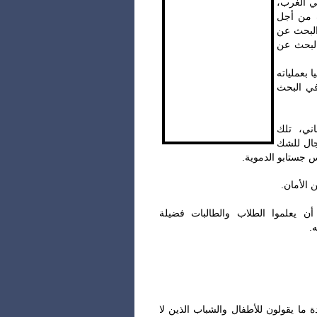
.  الغرب
ف من أجل
البحث عن
البحث عن
‎بعملياته
في البحث
‎ني، تلك
مجال للشك
س جستابو الدموية
‎ يعلموا الطلاب والطالبات فضيلة
ه
‎ ما يقولون للأطفال والشباب الذين لا