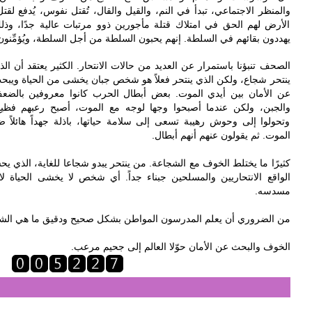
والمنظر الاجتماعي، تبدأ في النم، والقيل والقال، تُقتل نفوس، يُدفع ل
الأرض لهم الحق في امتلاك قتلة مأجورين ذوو مرتبات عالية جدًا،
يهددون بقائهم في السلطة. إنهم يحبون السلطة من أجل السلطة، ويُؤمِّنو.
الصحف تنبؤنا باستمرار عن العديد من حالات الانتحار. الكثير يعتقد أن الذي
ينتحر شجاع، ولكن الذي ينتحر فعلاً هو شخص جبان يخشى من الحياة ويبح
عن الأمان بين أيدي الموت. بعض أبطال الحرب كانوا معروفين بالضع
والجبن، ولكن عندما أصبحوا وجها لوجه مع الموت، أصبح رعبهم فظي،
وتحولوا إلى وحوش رهيبة تسعى إلى سلامة حياتها، باذلة جهداً هائلاً ض
الموت. ثم يقولون عنهم أنهم أبطال.
كثيرًا ما يختلط الخوف مع الشجاعة. من ينتحر يبدو شجاعا للغاية، الذي يح
الواقع الانتحاريين والمسلحين جبناء جداً. أي شخص لا يخشى الحياة لا 
مسدسه.