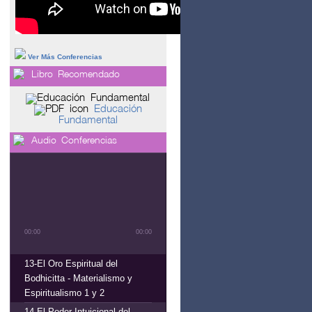
El nivel del Ser
Ver Más Conferencias
Libro Recomendado
Educación
Fundamental
Audio Conferencias
00:00
00:00
13-El Oro Espiritual del
Bodhicitta - Materialismo y
Espiritualismo 1 y 2
14-El Poder Intuicional del