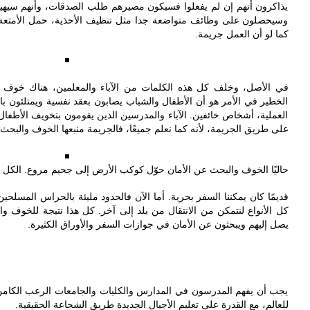
يذاكرون أنهم إن لم يفعلوا فسيكون مصيرهم طلب الصدقات، وأنهم سيه
وسيحصلون على وظائف متواضعة جدا مثل تنظيف الأحذية، حمل الأمتعة،
كما لو أن العمل جريمة.
في الأصل، وخلف كل هذه الكلمات من الآباء والمعلمين، هناك خوف ع.
الخطير في الأمر هو أن الأطفال والشباب يصابون بعقد نفسية ويمتلئون با
العملية، أشخاص خائفين. الآباء والمدرسين الذين يقومون بتخويف الأطفال
على طريق الجريمة، لأنه كما نعلم جميعًا، فالجريمة منبعها الخوف والبحث.
قديمًا كان يمكننا السفر بحرية. أما الآن فالحدود مليئة بالحراس المسلح
كل الأنواع لنتمكن من الانتقال من بلد إلى آخر. كل
هذا نتيجة للخوف وال
يصل إليهم ويبحثون عن الأمان في جوازات السفر والأوراق الكثيرة.
يجب أن يفهم المدرسون في المدارس والكليات والجامعات الرعب الكامن ور
للعالم، مع القدرة على تعليم الأجيال الجديدة طريق الشجاعة الحقيقية.