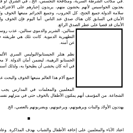
في مكاتب الشرطة السرية، ومكافحة التجسس، الخ.، في الشرق أو في،
يعذبون الجواسيس لأنهم يخشون منهم، يريدون إجبارهم على الاعترا
سلامة الدولة. جميع الجنح، كل الحروب، وجميع الجرائم منبعها الخوف و
الأمان. في السابق كان هناك صدق عند الناس. أما اليوم فإن الخوف و
الأمان قد قضيا على عطر الصدق الرائع.
ستالين، الشرير والدموي ستالين، عذب روسيا 
التطهيرية الدموية. كانت تلك هي طريقته 
عن أمنه.
نظم هتلر الجيستابو/البوليس السري الألما
الجستابو الرهيبة، ليضمن أمان الدولة. لا 
في أنه كان يخشى أن يطيحوا به، ولذلك أس.
المعلمين والمعلمات في المدارس يجب أن
الشجاعة. من المؤسف أنهم يملئون الأطفال بالخوف حتى في منزلهم نفس.
اعتاد الآباء والمعلمين على إخافة الأطفال والشباب بهدف المذاكرة. وعادة