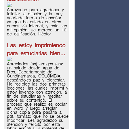
Aprovecho para agradecer y
felicitar la difusión y la muy
acertada forma de enseñar,
ya que he estado en otros
cursos vía internet, y este -en
mi opinión- se merece un 10
de calificación. Héctor
Las estoy imprimiendo
para estudiarlas bien...
Apreciados (as) amigos (as):
un saludo desde Agua de
Dios, Departamento de
Cundinamarca, COLOMBIA,
deseándoles paz y bienestar.
He recibido las dos primeras
lecciones, las cuales imprimí y
estoy leyendo con atención, a
fin de estudiarlas y meditar
sobre su contenido. El
proceso que realizo es copiar
en word y luego arreglar
dicha copia para pasarla a
pdf, formato que no se puede
modificar. Les agradezco su
atención y felicito por esta
labor espiritual y material de