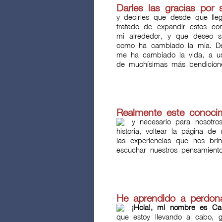
Darles las gracias por 
y decirles que desde que lle
tratado de expandir estos c
mi alrededor, y que deseo 
como ha cambiado la mía. De
me ha cambiado la vida, a us
de muchísimas más bendicio
Realmente este conocimi
y necesario para nosotro
historia, voltear la página de
las experiencias que nos brin
escuchar nuestros pensamiento
He aprendido a perdo
¡Hola!, mi nombre es Caro
que estoy llevando a cabo, 