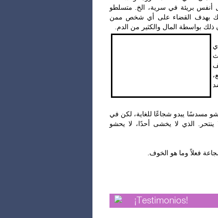
قتل أنفس بريئة في سرية، الخ. متسلطو
 وذلك بهدف القضاء على أي شخص ممن
ن ذلك بواسطة المال والكثير من الدم
‎
ث
ف
ع
د
‎شو مسدسًا يبدو شجاعًا للغاية، لكن في
ينتحر. الذي لا يخشى أحدًا، لا يحشو
¡Testimonios!