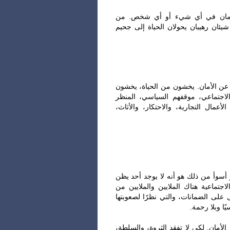
‎لأمان في أي شيء أو أي شخص. من
يئان رهيبان يحولان الحياة إلى جحيم
‎ً عن الأمان. يخشون من الحياة، يخشون
جتماعي، موقفهم السياسي، المنظر
لأعمال التجارية، والاحتكار، والأثاث
‎ أسوأ من ذلك هو أنه لا يوجد أحد يظن
اجتماعية هناك الملايين والملايين من
على الضمانات، والتي نظرًا لصعوبتها
سيًا وبلا رحمة
‎لأمان. لكي لا تفقد الثروة، والسلطة