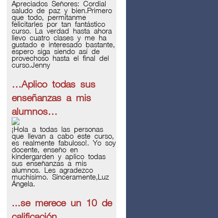
Apreciados Señores: Cordial
saludo de paz y bien.Primero
que todo, permítanme
felicitarles por tan fantástico
curso. La verdad hasta ahora
llevo cuatro clases y me ha
gustado e interesado bastante,
espero siga siendo así de
provechoso hasta el final del
curso.Jenny
…Aplico todas sus
enseñanzas a mis
alumnos…
¡Hola a todas las personas
que llevan a cabo este curso,
es realmente fabuloso!. Yo soy
docente, enseño en
kindergarden y aplico todas
sus enseñanzas a mis
alumnos. Les agradezco
muchísimo. Sinceramente,Luz
Ángela.
...se merece un 10 de
calificación...