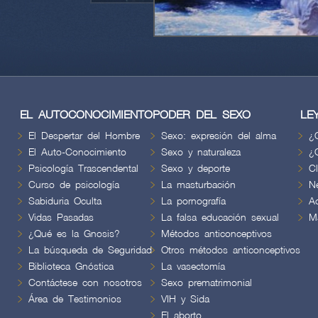
EL AUTOCONOCIMIENTO
PODER DEL SEXO
LE
El Despertar del Hombre
Sexo: expresión del alma
¿
El Auto-Conocimiento
Sexo y naturaleza
¿
Psicología Trascendental
Sexo y deporte
C
Curso de psicología
La masturbación
N
Sabiduria Oculta
La pornografía
A
Vidas Pasadas
La falsa educación sexual
M
¿Qué es la Gnosis?
Métodos anticonceptivos
La búsqueda de Seguridad
Otros métodos anticonceptivos
Biblioteca Gnóstica
La vasectomía
Contáctese con nosotros
Sexo prematrimonial
Área de Testimonios
VIH y Sida
El aborto