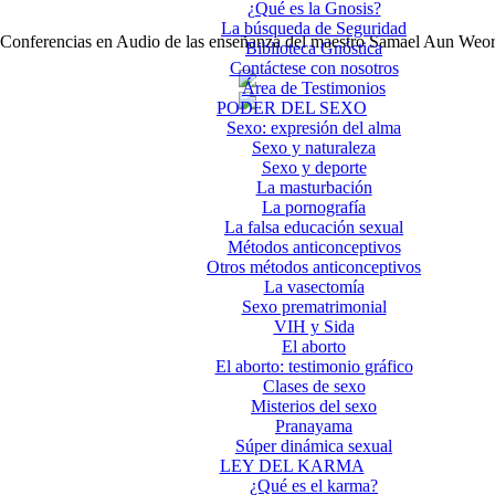
¿Qué es la Gnosis?
La búsqueda de Seguridad
Conferencias en Audio de las enseñanza del maestro Samael Aun Weo
Biblioteca Gnóstica
Contáctese con nosotros
Área de Testimonios
PODER DEL SEXO
Sexo: expresión del alma
Sexo y naturaleza
Sexo y deporte
La masturbación
La pornografía
La falsa educación sexual
Métodos anticonceptivos
Otros métodos anticonceptivos
La vasectomía
Sexo prematrimonial
VIH y Sida
El aborto
El aborto: testimonio gráfico
Clases de sexo
Misterios del sexo
Pranayama
Súper dinámica sexual
LEY DEL KARMA
¿Qué es el karma?