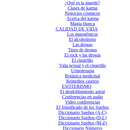
¿Qué es la muerte?
Clases de karma
Negocios cósmicos
Acerca del karma
Magia blanca
CALIDAD DE VIDA
Los transgénicos
El alcoholismo
Las drogas
Tipos de drogas
El rock y las drogas
El cigarrillo
Vida sexual y el cigarrillo
Urinoterapia
Botánica medicinal
Remedios caseros
ESOTERISMO
El desdoblamiento astral
Conferencias en audio
Video conferencias
El Significado de los Sueños
Diccionario Sueños (A-C)
Diccionario Sueños (D-L)
Diccionario Sueños (M-Z)
Diccionario Números