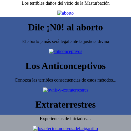
Los terribles daños del vicio de la Masturbación
Dile ¡N0! al aborto
El aborto jamás será legal ante la justicia divina
Los Anticonceptivos
Conozca las terribles consecuencias de estos métodos...
Extraterrestres
Experiencias de iniciados…