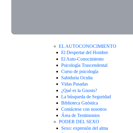
EL AUTOCONOCIMIENTO
El Despertar del Hombre
El Auto-Conocimiento
Psicología Trascendental
Curso de psicología
Sabiduria Oculta
Vidas Pasadas
¿Qué es la Gnosis?
La búsqueda de Seguridad
Biblioteca Gnóstica
Contáctese con nosotros
Área de Testimonios
PODER DEL SEXO
Sexo: expresión del alma