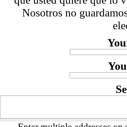
Nosotros no guardamos 
ele
You
You
S
Enter multiple addresses on 