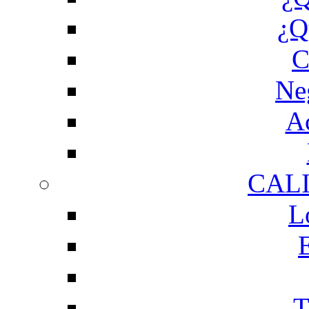
¿Q
C
Ne
Ac
CAL
L
T