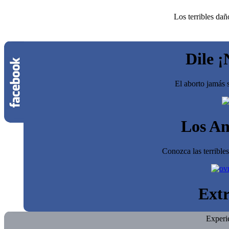
Los terribles dañ
Dile ¡
El aborto jamás s
Los An
Conozca las terrible
Extr
Experi