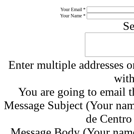
Your Email
*
Your Name
*
S
Enter multiple addresses o
wit
You are going to email 
Message Subject
(Your nam
de Centro
Message Body
(Your name