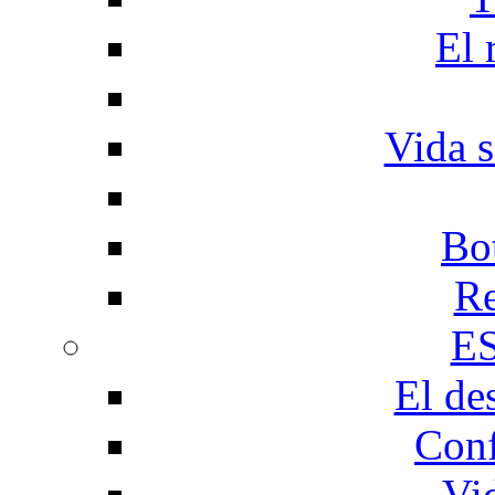
El 
Vida s
Bo
Re
E
El de
Conf
Vi