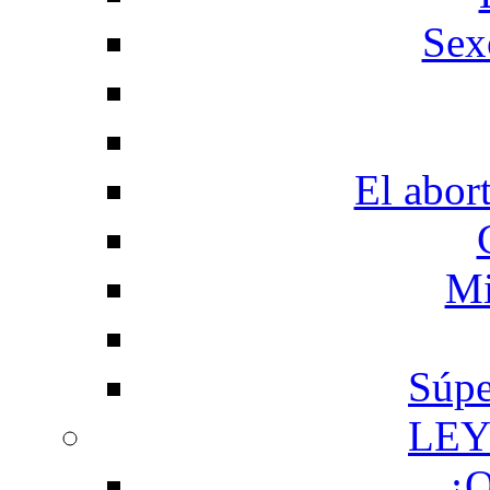
Sex
El abor
Mi
Súpe
LEY
¿Q