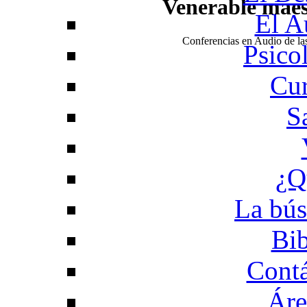
Venerable mae
El A
Conferencias en Audio de l
Psico
Cur
S
¿Q
La bús
Bib
Contá
Áre