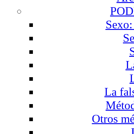
POD
Sexo:
Se
L
La fal
Métod
Otros mé