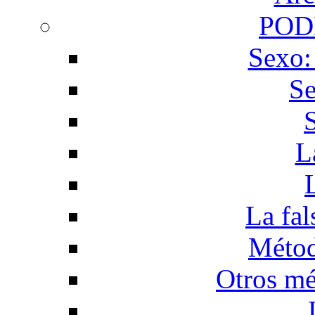
POD
Sexo:
Se
L
La fal
Métod
Otros mé