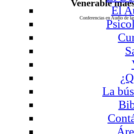
Venerable mae
El A
Conferencias en Audio de l
Psico
Cur
S
¿Q
La bús
Bib
Contá
Áre