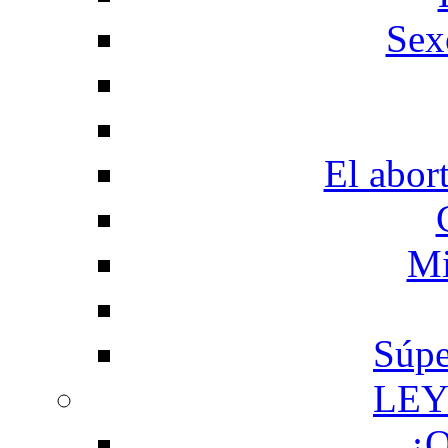
Sex
El abor
Mi
Súpe
LEY
¿Q