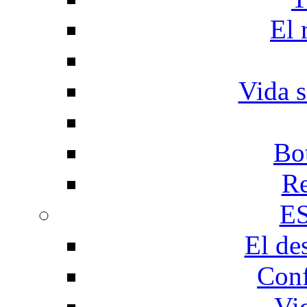
El 
Vida s
Bo
Re
E
El de
Conf
Vi