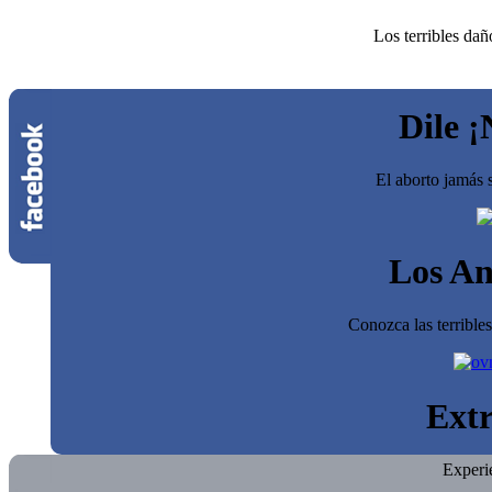
Los terribles dañ
Dile ¡
El aborto jamás s
Los An
Conozca las terrible
Extr
Experi