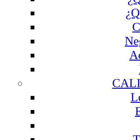
¿Q
C
Ne
Ac
CAL
L
T