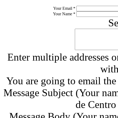
Your Email
*
Your Name
*
S
Enter multiple addresses o
wit
You are going to email th
Message Subject
(Your nam
de Centro
Message Body
(Your name