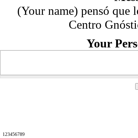
(Your name) pensó que le
Centro Gnósti
Your Per
1
2
3
4
5
6
7
8
9