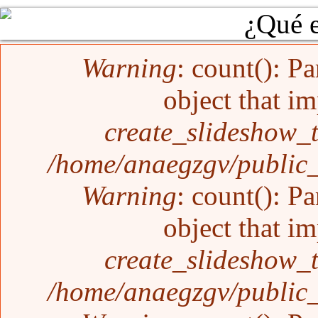
La Ley del Karma 
Mensaje de error
Warning
: count(): P
object that i
create_slideshow_
/home/anaegzgv/public_
Warning
: count(): P
object that i
create_slideshow_
/home/anaegzgv/public_