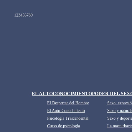
1
2
3
4
5
6
7
8
9
EL AUTOCONOCIMIENTO
PODER DEL SEX
El Despertar del Hombre
Sexo: expresió
El Auto-Conocimiento
Sexo y natural
Psicología Trascendental
Sexo y deport
Curso de psicología
La masturbaci