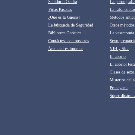
Sabiduria Oculta
La pornografí
Vidas Pasadas
La falsa educa
¿Qué es la Gnosis?
Métodos antic
La búsqueda de Seguridad
Otros métodos 
Biblioteca Gnóstica
La vasectomía
Contáctese con nosotros
Sexo prematri
Área de Testimonios
VIH y Sida
El aborto
El aborto: tes
Clases de sexo
Misterios del 
Pranayama
Súper dinámic