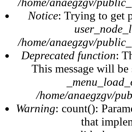
/home/anaegzgv/public_
Notice
: Trying to get 
user_node_l
/home/anaegzgv/public_
Deprecated function
: T
This message will be 
_menu_load_o
/home/anaegzgv/publ
Warning
: count(): Param
that imple