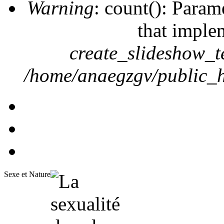
Warning
: count(): Param
that imple
create_slideshow_t
/home/anaegzgv/public_h
Sexe et Nature