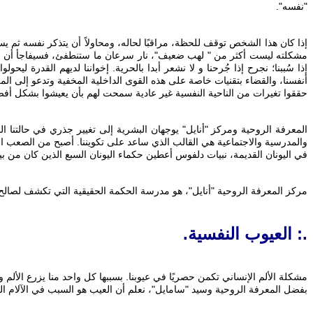
"نفسه".
إذا كان هذا الشخص توقف للحظة، مراقبًا لحاله، ومحاولاً أن يتذكر نفسه ثم يس
مشكلته ليست أكثر من " لهب ضعيف"، نار سرعان ما ستنطفئ، فسيفاجأ أن كل شيء
إذا سُببنا؛ نجرح إذا جُرحنا و لا نشعر أبدا بالحرية. إخواننا لديهم القدرة ل
أنفسنا، والقضاء بتقنيات خاصة على هذه القوى الداخلية المخفية وتدعو إلى الم
حققوا تغيرات من الناحية النفسية غير عادية سمحت لهم بأن يعيشوا بشكل أفضل
‎المعرفة الروحية ومركز "أنايل" يوجهان البشرية إلى تغيير جذري في حالتنا ال
والمدرسية والاجتماعية هي القالب الذي ساعد على تكويننا. أصبح من الصعب البع
مركز المعرفة الروحية "أنايل"، هو مدرسة الحكمة الحقيقية التي تكشف لصالح ا
.: العيوب النفسية.