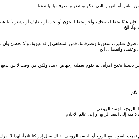
 عيبًا يجعلنا نضحك، وآخر يجعلنا نحزن أو نحب أو نتعارك أو نشعر بأننا عظماء 
ها، الخ.
ة من عمرنا في السجن. عيب آخر يجعلنا نخدع امرأة، ثم نقوم بعملية إجهاض لابننا، ولكن في وق