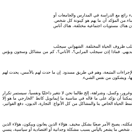
رائع مع الدراسة في المدارس والجامعات أو
ؤساء. من المؤكد أن ما يهم هو كينونة كل شخص.
ن هناك مستويات اجتماعية مختلفة، هناك أناس
يجلب ظروف الحياة المختلفة. الشهواني سيجلب
بديهي. فماذا إذن سيجلب المرابي؟، الأناني؟، كم من مشاكل وسجون وبؤس
ن الإجراءات المتبعة، وهم في طريق مسدود. إن ما حدث لهم بالأمس، يحدث لهم
نفسها، ويشكون من نفس الشيء.
ر، وكسل، وشراهة، إلخ. طالما نحن لا نتغير داخليًا ونفسياً، سيستمر تكرار
نا أن نؤكد على ما قاله في مناسبة ما إيمانويل كانط "الخارجي ما هو إلا
مط الحياة الخاص بنا والمشاكل من كل الأنواع: التجارة، الديون، دفع الفواتير،
ته، يصبح الأمر صعبًا بشكل مخيف. هؤلاء الذين يعانون ويبكون، هؤلاء الذين
اقية. شخص ما يشعر باليأس بسبب مشكلة وجدانية أو اقتصادية أو سياسية، ينسي