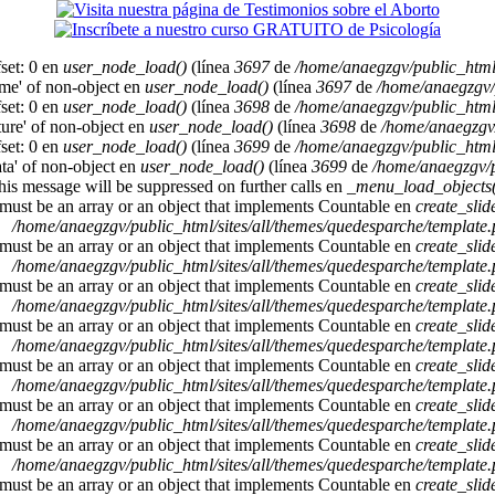
set: 0 en
user_node_load()
(línea
3697
de
/home/anaegzgv/public_html
ame' of non-object en
user_node_load()
(línea
3697
de
/home/anaegzgv/
set: 0 en
user_node_load()
(línea
3698
de
/home/anaegzgv/public_html
cture' of non-object en
user_node_load()
(línea
3698
de
/home/anaegzgv/
set: 0 en
user_node_load()
(línea
3699
de
/home/anaegzgv/public_html
ata' of non-object en
user_node_load()
(línea
3699
de
/home/anaegzgv/p
This message will be suppressed on further calls en
_menu_load_objects(
 must be an array or an object that implements Countable en
create_sli
/home/anaegzgv/public_html/sites/all/themes/quedesparche/template
 must be an array or an object that implements Countable en
create_sli
/home/anaegzgv/public_html/sites/all/themes/quedesparche/template
 must be an array or an object that implements Countable en
create_sli
/home/anaegzgv/public_html/sites/all/themes/quedesparche/template
 must be an array or an object that implements Countable en
create_sli
/home/anaegzgv/public_html/sites/all/themes/quedesparche/template
 must be an array or an object that implements Countable en
create_sli
/home/anaegzgv/public_html/sites/all/themes/quedesparche/template
 must be an array or an object that implements Countable en
create_sli
/home/anaegzgv/public_html/sites/all/themes/quedesparche/template
 must be an array or an object that implements Countable en
create_sli
/home/anaegzgv/public_html/sites/all/themes/quedesparche/template
 must be an array or an object that implements Countable en
create_sli