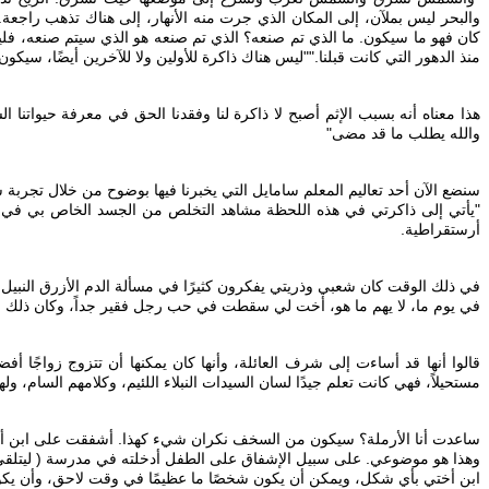
والبحر ليس بملآن، إلى المكان الذي جرت منه الأنهار، إلى هناك تذهب راجعة." 
كان فهو ما سيكون. ما الذي تم صنعه؟ الذي تم صنعه هو الذي سيتم صنعه، 
منذ الدهور التي كانت قبلنا." "ليس هناك ذاكرة للأولين ولا للآخرين أيضًا، سي
والله يطلب ما قد مضى"
‎"يأتي إلى ذاكرتي في هذه اللحظة مشاهد التخلص من الجسد الخاص بي في ا
أرستقراطية.
‎قالوا أنها قد أساءت إلى شرف العائلة، وأنها كان يمكنها أن تتزوج زواجًا 
مستحيلاً، فهي كانت تعلم جيدًا لسان السيدات النبلاء اللئيم، وكلامهم السام، 
‎وهذا هو موضوعي. على سبيل الإشفاق على الطفل أدخلته في مدرسة ( ليتلقى تع
ابن أختي بأي شكل، ويمكن أن يكون شخصًا ما عظيمًا في وقت لاحق، وأن يكون ر