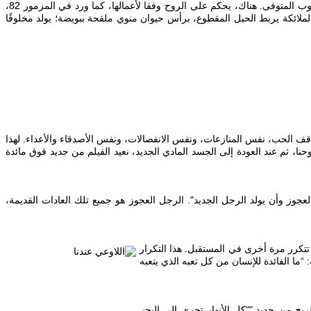
‎عند الموت، يقطع ملاك الموت الحبل الفضي الذي يربط بين الجسد والروح. يدفن الجسد ولكن الروح أو الجسد الروحي يمر بالبعد الرابع، وتذهب معه كل عيوب المتوفى. هناك، يحكم على الروح وفقا لأعمالها، كما ورد في المزمور 82،
لملائكة يربط الحبل المقطوع، برأس حيوان منوي ملقحة ببويضة؛ يولد مخلوقًا
قف الحب، نفس المنازعات، ونفس الانفصالات، ونفس الأصدقاء والأعداء. لهذا
ا، ثم عند العودة إلى الجسد المادي الجديد، نعيد الفيلم من جديد فوق مائدة
لعجوز وأن يولد الرجل الجديد". الرجل العجوز هو جميع تلك العادات القديمة،
 تتكرر مرة أخرى في المستقبل. هذا التكرار
ول من سفر الجامعة: “ما الفائدة للإنسان من كل تعبه الذي يتعبه
 من جديد." "كل الأنهار تجري إلى البحر