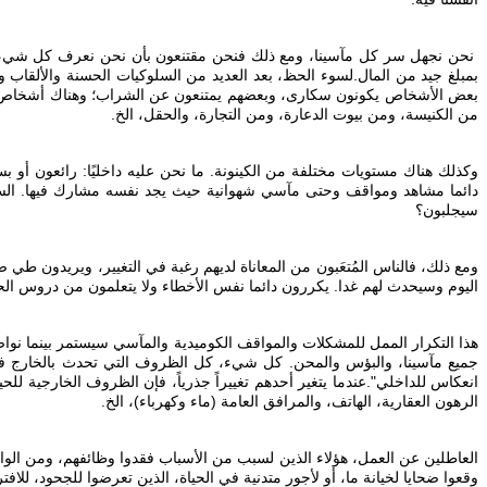
نحن نجهل سر كل مآسينا، ومع ذلك فنحن مقتنعون بأن نحن نعرف كل شيء. ا
بمبلغ جيد من المال. لسوء الحظ، بعد العديد من السلوكيات الحسنة والألقاب و
بعض الأشخاص يكونون سكارى، وبعضهم يمتنعون عن الشراب؛ وهناك أشخاص نبلاء
من الكنيسة، ومن بيوت الدعارة، ومن التجارة، والحقل، الخ.
وكذلك هناك مستويات مختلفة من الكينونة. ما نحن عليه داخليًا: رائعون أو
دائما مشاهد ومواقف وحتى مآسي شهوانية حيث يجد نفسه مشارك فيها. السك
سيجلبون؟
‎ومع ذلك، فالناس المُتعَبون من المعاناة لديهم رغبة في التغيير، ويريدون 
اليوم وسيحدث لهم غدا. يكررون دائما نفس الأخطاء ولا يتعلمون من دروس الحي
‎هذا التكرار الممل للمشكلات والمواقف الكوميدية والمآسي سيستمر بينما نوا
جميع مآسينا، والبؤس والمحن. كل شيء، كل الظروف التي تحدث بالخارج في مس
انعكاس للداخلي". عندما يتغير أحدهم تغييراً جذرياً، فإن الظروف الخارجية للحي
الرهون العقارية، الهاتف، والمرافق العامة (ماء وكهرباء)، الخ.
‎العاطلين عن العمل، هؤلاء الذين لسبب من الأسباب فقدوا وظائفهم، ومن الوا
وقعوا ضحايا لخيانة ما، أو لأجور متدنية في الحياة، الذين تعرضوا للجحود، ل