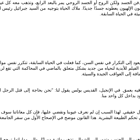
 الإلهيون يعطونه جسدًا جديدًا. ملاك الحياة بتوجيه من السيد جبرائيل رئيس ا
يئة في الحياة السابقة.
يعود إلى التكرار في نفس السن، كما فعلت في الحياة السابقة، تتكرر نفس موا
فيلم للأبدية لنحياه من جديد بشكل متعلق بالماضي في المحاكمة التي تقع لروحن
فة إلى العواقب الجيدة والسيئة.
غب فيه بعمق. في الإنجيل، القديس بولس يقول لنا: "نحن بحاجة إلى قتل الرجل ا
ود بداخل كل واحد منا.
حول حقيقي. لهذا السبب إن لم نعرف عيوبنا ونقضي عليها، فإن كل معاناتنا سوف
ن إلهي يسمى قانون التكرار. وهو واحد من الـ 48 قانون التي تحكم الطبيعة البشرية. هذا القانون موضح في الإصحاح الأ
لجنوب وتدور إلى الشمال، تذهب دائرة دورانًا، وإلى مداراتها ترجع الريح