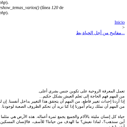
.php
).
deshow_temas_varios()
(línea
120
de
.php
).
Inicio
>
مفاتيح من أجل الحياة بط...
أين
سنذهب؟،
لماذا نعيش؟ ما الهدف من حياتنا؟ للأسف، فالإنسان المسكين
أنفسنا فيه.