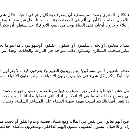
لكائن البشري يعتقد انه يستطيع أن يتصرف بشكل رائع في الحياة، فكل شيء 
الأموال، نعلم جيدًا أن أي ألم في المعدة يحزننا، وبداخلنا نظل غير سعداء وب
 وآخرون أوغاد، ففي الحياة يوجد من جميع الأنواع. لا أحد يستطيع أن ينكر أ
 بسطاء، سخيون أو بخلاء، سلميون أو عنيفون، عفيفون أوشهوانيون، هذا هو ما 
ير سيجلب السكارى وسيكون دائما متواجد في البارات والحانات، وهذا أمر 
طي صفحة ماضيهم. أناس مساكين! إنهم يريدون التغيير ولا يعرفون كيف، لا يعرفو
اة أبدًا. يتكرر كل شيء في حياتهم، يقولون الأشياء نفسها، يفعلون الأشياء 
صل حشو دخيلتنا بالعناصر غير المرغوب فيها من غضب، وطمع، وشهوة، وحسد، وغرو
رح هذا العالم ما هي إلا انعكاس لتلك التي نحملها بداخلنا. لسبب وجيه يمكن
اة تتغير أيضًا. بالتأكيد ليست مهمة سهلة القضاء على المشاعر السلبية، وفقدان ن
ضح أنهم يعانون من نقص في المال، ومع نسيان قضيته وعدم القلق أو تحديد مشكل
لافتراء أو للاحتيال، ينسون أنفسهم، ينسون إلههم الداخلي، ويشعرون بمأساة أخل