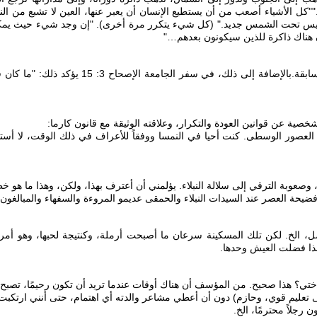
"كل الأشياء أصعب من أن يستطيع الإنسان أن يعبر عنها، العين لا تشبع من النظ
فليس تحت الشمس جديد." (كل شيء يتكرر مرة أخرى). "إن وجد شيء حيث يمكن
كون هناك ذاكرة للذين سيكونون بعدهم…"
‎هذا معناه أنه بسبب الإثم أصبح لا ذاكرة لنا وفقدنا الحق في 
لعصور الوسطى. كنت أحيا في النمسا ووفقاً للأعراف في ذلك الوقت، لا أس
أفضل، الخ. لكن تلك المسكينة سرعان ما أصبحت أرملة، وكنتيجة لحبها، وهو أمر 
ولهذا فضلت العيش وحدها.
ليم قوي، وحازم) دون أن أعطي مشاعر والدته أي اهتمام، حتى أنني ارتكبت خطئا
جلاً محترمًا، الخ.