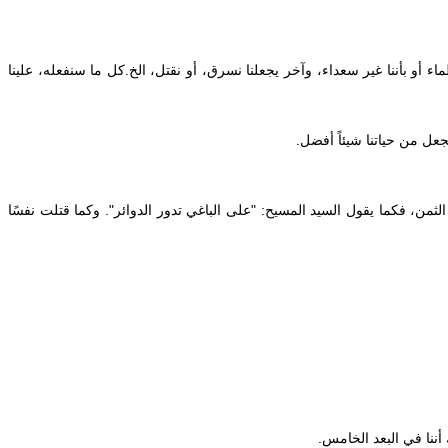
أو بأننا غير سعداء، وآخر يجعلنا نسرق، أو نقتل، الخ. كل ما سنفعله، علينا
ت لاحق ندفع الثمن، فكما يقول السيد المسيح: "على الباغي تدور الدوائر". وكما قتلت نفسًا