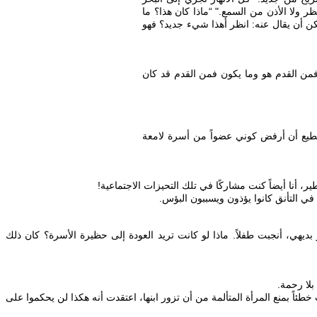
ر ولا الأذن من السمع." “ماذا كان هذا؟ ما
 أن يقال عنه: انظر أهذا شيء جديد؟ فهو
معرفة حيواتنا السابقة. بالإضافة إلى ذلك، في سفر الجامعة الإصحاح 3: 15 يؤكد ذلك: "ما كان فمن القدم هو وما يكون فمن القدم قد كان
تطيع أن أرفض كوني عضواً من أسرة لامعة
بديهي، أنجبت طفلاً. ماذا لو كانت تريد العودة إلى حظيرة الأسرة؟ كان ذلك
ً بمنع المرأة المتألمة من أن تزور ابنها، اعتقدت أنه هكذا لن يحكموا على