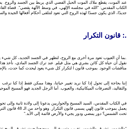
الكتاب المقدس: "الله في مجلسه الإلهي، في وسط الآلهة يقضي". قضاة القانون
جديدًا، الذي يكون جسدًا لهذه الروح التي تعود لتتلقى أحكام أفعالها الجيدة والس
.: قانون التكرار
. بما أن العيوب تعود مرة أخرى مع الروح، لتظهر في الجسد الجديد، كل شيء 
نقول أن حياة كل كائن بشري هي مثل فيلم. عند ترك الجسد المادي، نأخذ هذا ال
مناقشات الوجود. بموجب قانون ا لتكرار كل شيء يعود ليحدث كما حدث، بالإضا
‎إننا بحاجة إلى تحول إذا كنا نريد تغيير حياتنا، وهذا ممكن فقط إذا كنا نر
والتقاليد، التصرفات الميكانيكية، والعيوب. أما الرجل الجديد فهو المسيح الموج
‎في الكتاب المقدس، السيد المسيح والحواريين يدعونا إلى ولادة ثانية وإلى ت
يعمل بموجب قانو
تحت الشمس؟ دور يمضي ودور يجيء والأرض قائمة إلى الأبد."
“والشمس تشرق والشمس تغرب وتسرع إلى موضعها حيث تشرق. الريح تذهب إلى ا