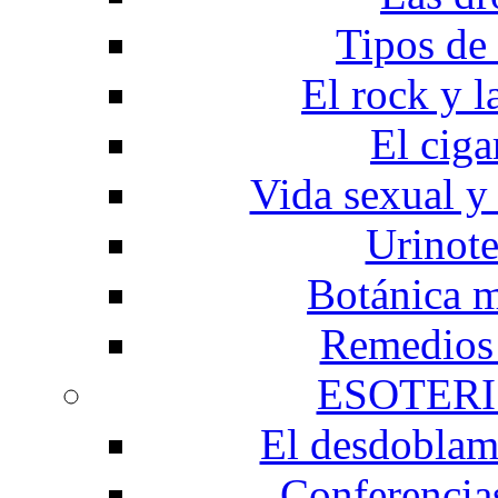
Tipos de
El rock y l
El ciga
Vida sexual y 
Urinote
Botánica m
Remedios 
ESOTER
El desdoblami
Conferencia