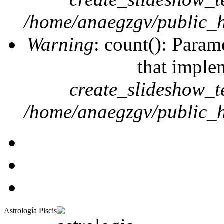
/home/anaegzgv/public_h
Warning
: count(): Param
that imple
create_slideshow_t
/home/anaegzgv/public_h
Astrología Piscis