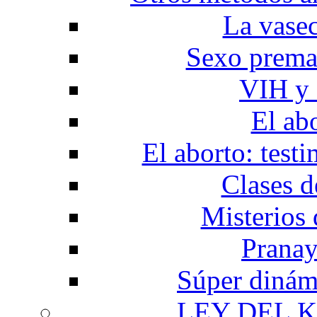
La vase
Sexo prema
VIH y 
El ab
El aborto: test
Clases d
Misterios 
Prana
Súper dinám
LEY DEL 