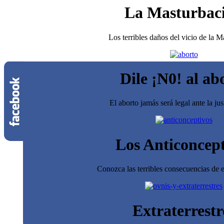
La Masturbac
Los terribles daños del vicio de la 
Dile ¡N0! al ab
El aborto jamás será legal ante la jus
Los Anticoncept
Conozca las terribles consecuencias de e
Extraterrestr