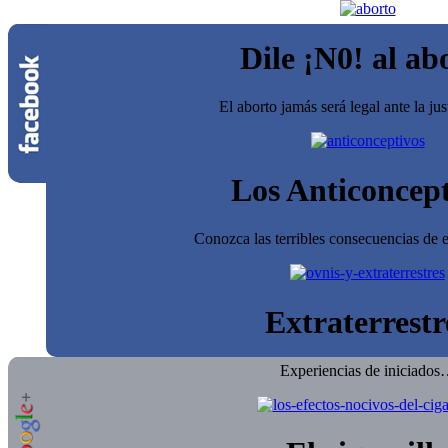
Dile ¡N0! al ab
El aborto jamás será legal ante la jus
Los Anticoncept
Conozca las terribles consecuencias de e
Extraterrestr
Experiencias de iniciado