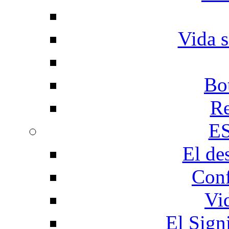
Vida s
Bo
Re
E
El de
Conf
Vi
El Sign