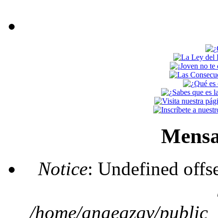
Mensa
Notice
: Undefined offs
/home/anaegzgv/public_