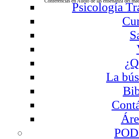
Conferencias en Audio de las enseñanza del m
Psicología Tr
Cur
S
¿Q
La bús
Bib
Contá
Áre
POD