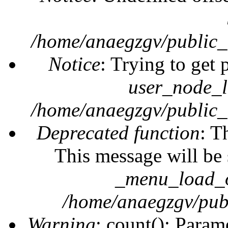
/home/anaegzgv/public_
Notice
: Trying to get 
user_node_l
/home/anaegzgv/public_
Deprecated function
: T
This message will be 
_menu_load_o
/home/anaegzgv/publ
Warning
: count(): Param