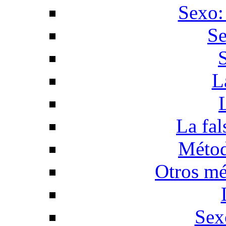
Sexo:
Se
L
La fal
Métod
Otros mé
Sex