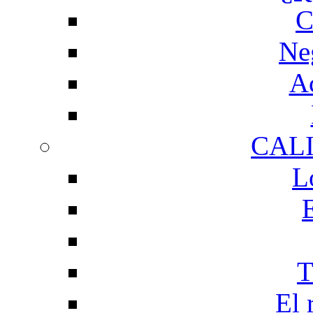
C
Ne
Ac
CAL
L
T
El 