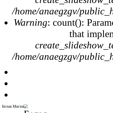
/home/anaegzgv/public_h
Warning
: count(): Param
that imple
create_slideshow_t
/home/anaegzgv/public_h
Белая Магия