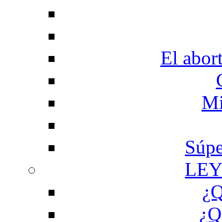
El abor
Mi
Súpe
LEY
¿Q
¿Q